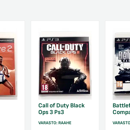
Call of Duty Black
Battle
Ops 3 Ps3
Compa
VARASTO:
RAAHE
VARAST