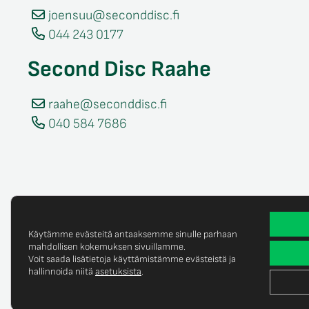
joensuu@seconddisc.fi
044 243 0177
Second Disc Raahe
raahe@seconddisc.fi
040 584 7686
Käytämme evästeitä antaaksemme sinulle parhaan
mahdollisen kokemuksen sivuillamme.
Voit saada lisätietoja käyttämistämme evästeistä ja
Tietosuojaselost
© Copyright 2025 Second Disc Oy
hallinnoida niitä
asetuksista
.