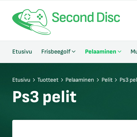
/sulje
Etusivu
Frisbeegolf
Pelaaminen
Mu
likko
/sulje
likko
/sulje
Etusivu
Tuotteet
Pelaaminen
Pelit
Ps3 pel
likko
Ps3 pelit