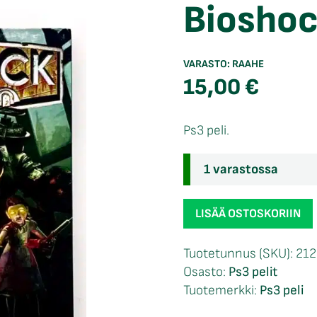
Bioshoc
VARASTO:
RAAHE
15,00
€
Ps3 peli.
1 varastossa
Bioshock
LISÄÄ OSTOSKORIIN
Ps3
määrä
Tuotetunnus (SKU):
212
Osasto:
Ps3 pelit
Tuotemerkki:
Ps3 peli