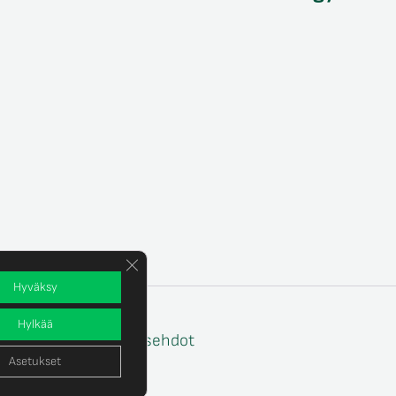
Sulje evästebanneri
Hyväksy
Hylkää
e
Tilaus- ja toimitusehdot
Asetukset