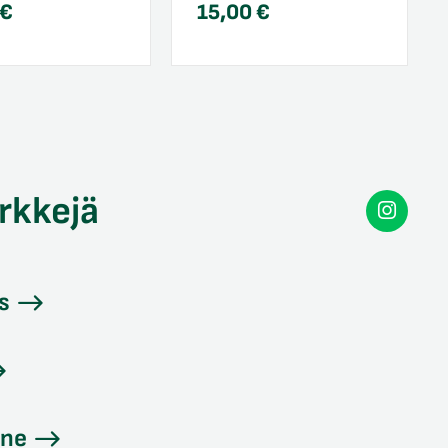
€
15,00
€
rkkejä
Secon
Instag
s
ine