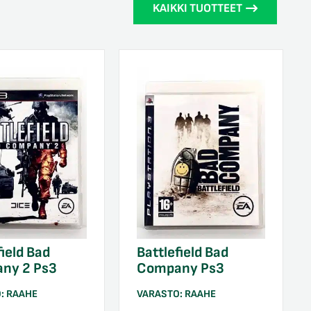
KAIKKI TUOTTEET
field Bad
Battlefield Bad
ny 2 Ps3
Company Ps3
O:
RAAHE
VARASTO:
RAAHE