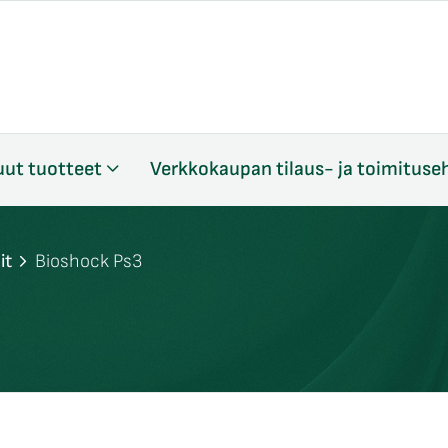
ut tuotteet
Verkkokaupan tilaus- ja toimituse
it
Bioshock Ps3