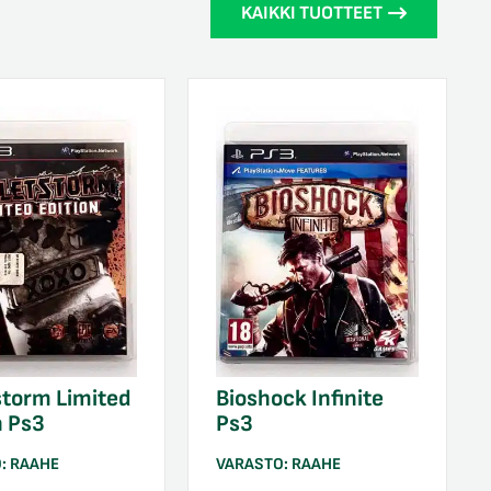
KAIKKI TUOTTEET
storm Limited
Bioshock Infinite
n Ps3
Ps3
O:
RAAHE
VARASTO:
RAAHE