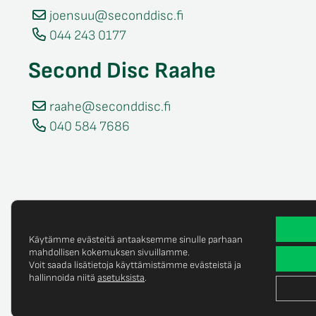
joensuu@seconddisc.fi
044 243 0177
Second Disc Raahe
raahe@seconddisc.fi
040 584 7686
Käytämme evästeitä antaaksemme sinulle parhaan
mahdollisen kokemuksen sivuillamme.
Voit saada lisätietoja käyttämistämme evästeistä ja
Tietosuojaselost
© Copyright 2025 Second Disc Oy
hallinnoida niitä
asetuksista
.