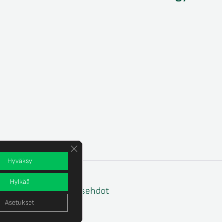
Sulje evästebanneri
Hyväksy
Hylkää
e
Tilaus- ja toimitusehdot
Asetukset