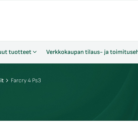
ut tuotteet
Verkkokaupan tilaus- ja toimituse
it
Farcry 4 Ps3