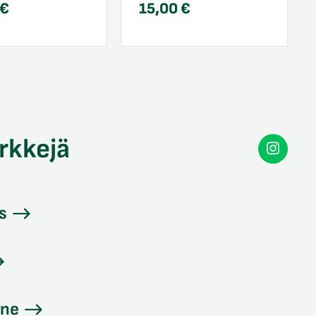
€
15,00
€
rkkejä
Secon
Instag
s
ine