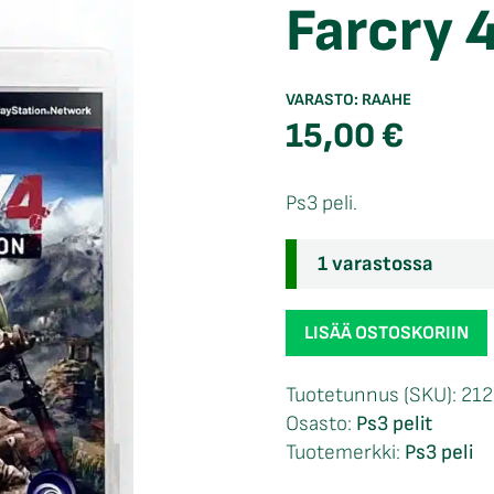
Farcry 
VARASTO:
RAAHE
15,00
€
Ps3 peli.
1 varastossa
Farcry
LISÄÄ OSTOSKORIIN
4
Ps3
Tuotetunnus (SKU):
21
määrä
Osasto:
Ps3 pelit
Tuotemerkki:
Ps3 peli