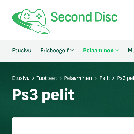
/sulje
Etusivu
Frisbeegolf
Pelaaminen
Mu
likko
/sulje
likko
/sulje
Etusivu
Tuotteet
Pelaaminen
Pelit
Ps3 pel
likko
Ps3 pelit