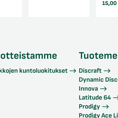
15,00
uotteistamme
Tuoteme
kkojen kuntoluokitukset
Discraft
Dynamic Disc
Innova
Latitude 64
Prodigy
Prodigy Ace L