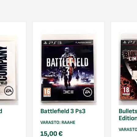
d
Battlefield 3 Ps3
Bullet
3
Editio
VARASTO:
RAAHE
VARAST
15,00
€