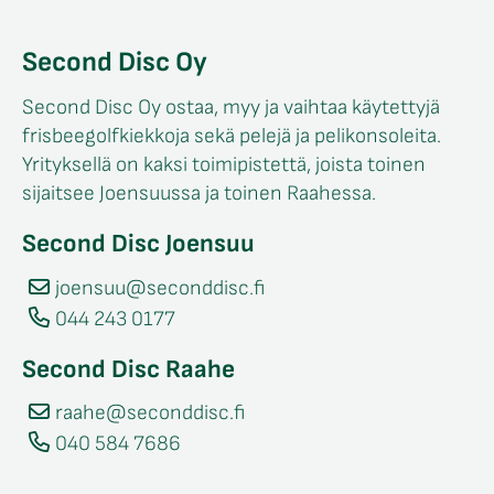
Second Disc Oy
Second Disc Oy ostaa, myy ja vaihtaa käytettyjä
frisbeegolfkiekkoja sekä pelejä ja pelikonsoleita.
Yrityksellä on kaksi toimipistettä, joista toinen
sijaitsee Joensuussa ja toinen Raahessa.
Second Disc Joensuu
joensuu@seconddisc.fi
044 243 0177
Second Disc Raahe
raahe@seconddisc.fi
040 584 7686