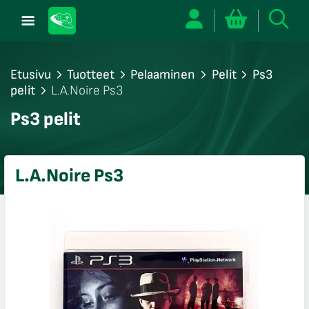
Etusivu
Tuotteet
Pelaaminen
Pelit
Ps3
pelit
L.A.Noire Ps3
/sulje
Ps3 pelit
likko
/sulje
likko
L.A.Noire Ps3
/sulje
likko