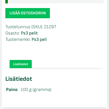
L.A.Noire
LISÄÄ OSTOSKORIIN
Ps3
määrä
Tuotetunnus (SKU):
21297
Osasto:
Ps3 pelit
Tuotemerkki:
Ps3 peli
Lisätiedot
Lisätiedot
Paino
100 g (gramma)