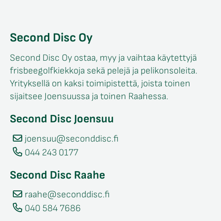
Second Disc Oy
Second Disc Oy ostaa, myy ja vaihtaa käytettyjä
frisbeegolfkiekkoja sekä pelejä ja pelikonsoleita.
Yrityksellä on kaksi toimipistettä, joista toinen
sijaitsee Joensuussa ja toinen Raahessa.
Second Disc Joensuu
joensuu@seconddisc.fi
044 243 0177
Second Disc Raahe
raahe@seconddisc.fi
040 584 7686