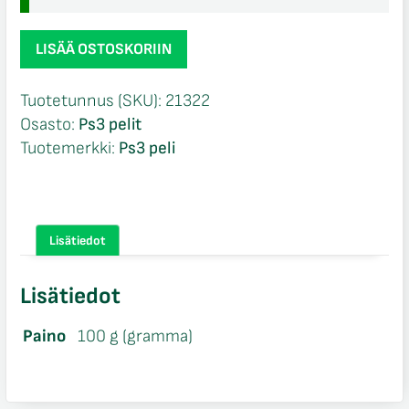
SingStar
LISÄÄ OSTOSKORIIN
SuomiHitit
Ps3
Tuotetunnus (SKU):
21322
määrä
Osasto:
Ps3 pelit
Tuotemerkki:
Ps3 peli
Lisätiedot
Lisätiedot
Paino
100 g (gramma)