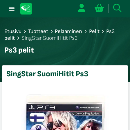
Etusivu
Tuotteet
Pelaaminen
Pelit
Ps3
pelit
SingStar SuomiHitit Ps3
/sulje
Ps3 pelit
likko
/sulje
likko
SingStar SuomiHitit Ps3
/sulje
likko