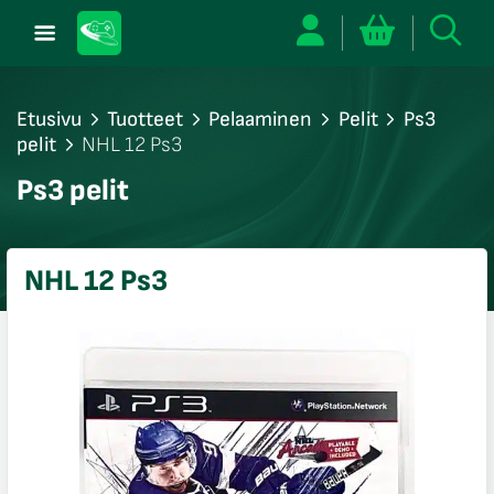
Etusivu
Tuotteet
Pelaaminen
Pelit
Ps3
pelit
NHL 12 Ps3
/sulje
Ps3 pelit
likko
/sulje
likko
NHL 12 Ps3
/sulje
likko