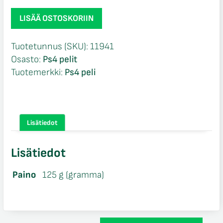
Agatha
LISÄÄ OSTOSKORIIN
Christie
Hercule
Tuotetunnus (SKU):
11941
Poirot
Osasto:
Ps4 pelit
The
Tuotemerkki:
Ps4 peli
First
Cases
Ps4
määrä
Lisätiedot
Lisätiedot
Paino
125 g (gramma)