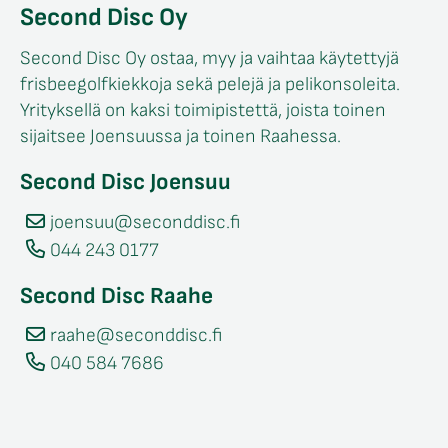
Second Disc Oy
Second Disc Oy ostaa, myy ja vaihtaa käytettyjä
frisbeegolfkiekkoja sekä pelejä ja pelikonsoleita.
Yrityksellä on kaksi toimipistettä, joista toinen
sijaitsee Joensuussa ja toinen Raahessa.
Second Disc Joensuu
joensuu@seconddisc.fi
044 243 0177
Second Disc Raahe
raahe@seconddisc.fi
040 584 7686