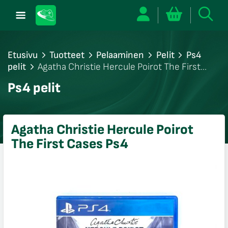
Etusivu
Tuotteet
Pelaaminen
Pelit
Ps4
pelit
Agatha Christie Hercule Poirot The First
Cases Ps4
/sulje
Ps4 pelit
likko
/sulje
likko
Agatha Christie Hercule Poirot
/sulje
The First Cases Ps4
likko