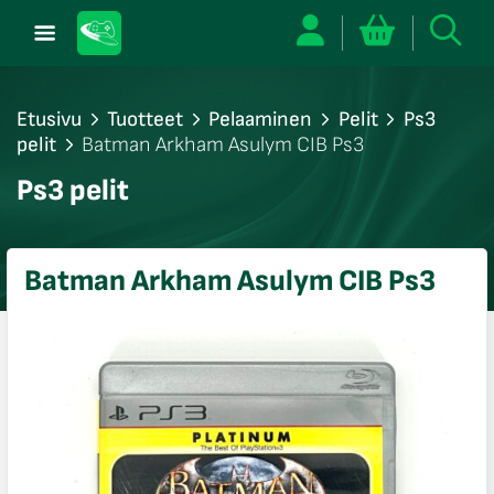
Etusivu
Tuotteet
Pelaaminen
Pelit
Ps3
pelit
Batman Arkham Asulym CIB Ps3
/sulje
Ps3 pelit
likko
/sulje
likko
Batman Arkham Asulym CIB Ps3
/sulje
likko