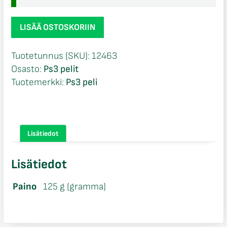
Batman
LISÄÄ OSTOSKORIIN
Arkham
Asulym
Tuotetunnus (SKU):
12463
CIB
Osasto:
Ps3 pelit
Ps3
Tuotemerkki:
Ps3 peli
määrä
Lisätiedot
Lisätiedot
Paino
125 g (gramma)