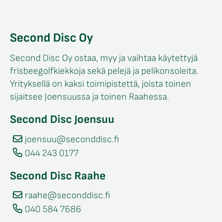
Second Disc Oy
Second Disc Oy ostaa, myy ja vaihtaa käytettyjä
frisbeegolfkiekkoja sekä pelejä ja pelikonsoleita.
Yrityksellä on kaksi toimipistettä, joista toinen
sijaitsee Joensuussa ja toinen Raahessa.
Second Disc Joensuu
joensuu@seconddisc.fi
044 243 0177
Second Disc Raahe
raahe@seconddisc.fi
040 584 7686