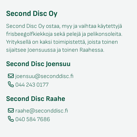
Second Disc Oy
Second Disc Oy ostaa, myy ja vaihtaa käytettyjä
frisbeegolfkiekkoja sekä pelejä ja pelikonsoleita.
Yrityksellä on kaksi toimipistettä, joista toinen
sijaitsee Joensuussa ja toinen Raahessa.
Second Disc Joensuu
joensuu@seconddisc.fi
044 243 0177
Second Disc Raahe
raahe@seconddisc.fi
040 584 7686