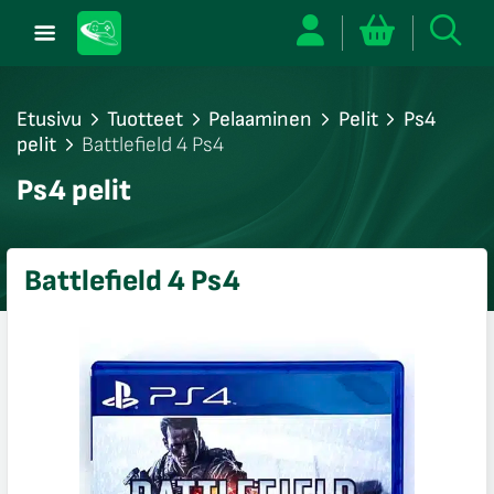
Etusivu
Tuotteet
Pelaaminen
Pelit
Ps4
pelit
Battlefield 4 Ps4
/sulje
Ps4 pelit
likko
/sulje
likko
Battlefield 4 Ps4
/sulje
likko