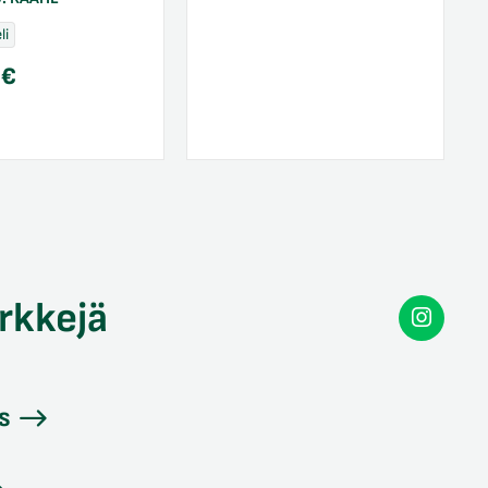
li
0
€
rkkejä
Secon
Instag
s