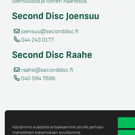
Joensuussa ja toinen Raahessa.
Second Disc Joensuu
joensuu@seconddisc.fi
044 243 0177
Second Disc Raahe
raahe@seconddisc.fi
040 584 7686
Käytämme evästeitä antaaksemme sinulle parhaan
mahdollisen kokemuksen sivuillamme.