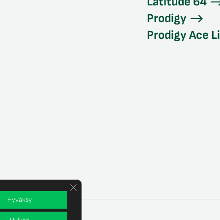
Latitude 64
Prodigy
Prodigy Ace L
Sulje evästebanneri
Hyväksy