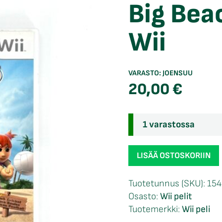
Big Bea
Wii
VARASTO:
JOENSUU
20,00
€
1 varastossa
Big
LISÄÄ OSTOSKORIIN
Beach
Sports
Tuotetunnus (SKU):
154
CIB
Osasto:
Wii pelit
Wii
Tuotemerkki:
Wii peli
määrä