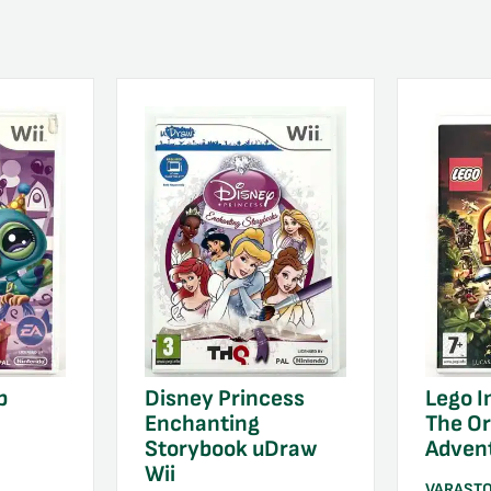
p
Disney Princess
Lego I
Enchanting
The Or
Storybook uDraw
Advent
Wii
VARAST