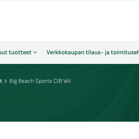
ut tuotteet
Verkkokaupan tilaus- ja toimituse
t
Big Beach Sports CIB Wii