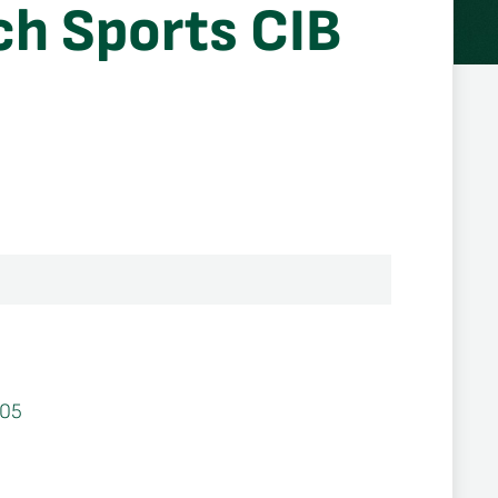
ch Sports CIB
05