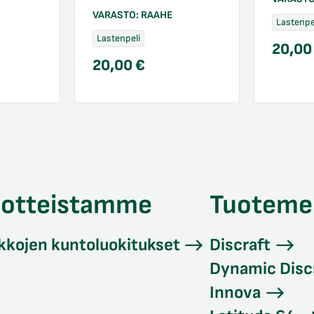
VARASTO:
RAAHE
Lastenpe
Lastenpeli
20,0
20,00
€
uotteistamme
Tuoteme
kkojen kuntoluokitukset
Discraft
Dynamic Disc
Innova