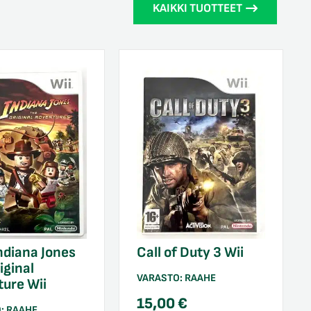
KAIKKI TUOTTEET
ndiana Jones
Call of Duty 3 Wii
iginal
VARASTO:
RAAHE
ure Wii
15,00
€
O:
RAAHE