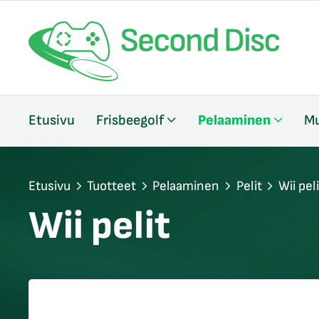
/sulje
Etusivu
Frisbeegolf
Pelaaminen
Mu
likko
/sulje
likko
/sulje
Etusivu
Tuotteet
Pelaaminen
Pelit
Wii peli
likko
Wii pelit