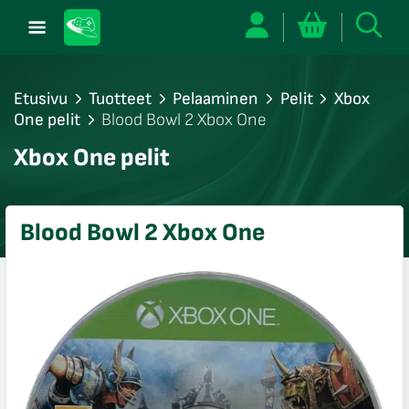
Etusivu
Tuotteet
Pelaaminen
Pelit
Xbox
One pelit
Blood Bowl 2 Xbox One
/sulje
Xbox One pelit
likko
/sulje
likko
Blood Bowl 2 Xbox One
/sulje
likko