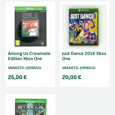
Among Us Crewmate
Just Dance 2016 Xbox
Edition Xbox One
One
VARASTO:
JOENSUU
VARASTO:
JOENSUU
25,00
€
20,00
€