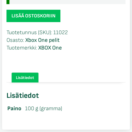
Blood
LISÄÄ OSTOSKORIIN
Bowl
2
Tuotetunnus (SKU):
11022
Xbox
Osasto:
Xbox One pelit
One
Tuotemerkki:
XBOX One
määrä
Lisätiedot
Lisätiedot
Paino
100 g (gramma)