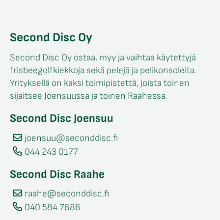
Second Disc Oy
Second Disc Oy ostaa, myy ja vaihtaa käytettyjä
frisbeegolfkiekkoja sekä pelejä ja pelikonsoleita.
Yrityksellä on kaksi toimipistettä, joista toinen
sijaitsee Joensuussa ja toinen Raahessa.
Second Disc Joensuu
joensuu@seconddisc.fi
044 243 0177
Second Disc Raahe
raahe@seconddisc.fi
040 584 7686