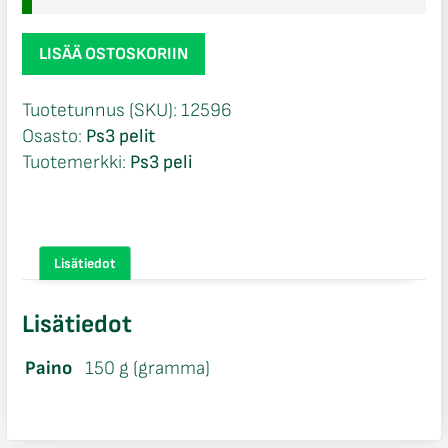
Blood
LISÄÄ OSTOSKORIIN
Stone
007
Tuotetunnus (SKU):
12596
CIB
Osasto:
Ps3 pelit
Ps3
Tuotemerkki:
Ps3 peli
määrä
Lisätiedot
Lisätiedot
Paino
150 g (gramma)