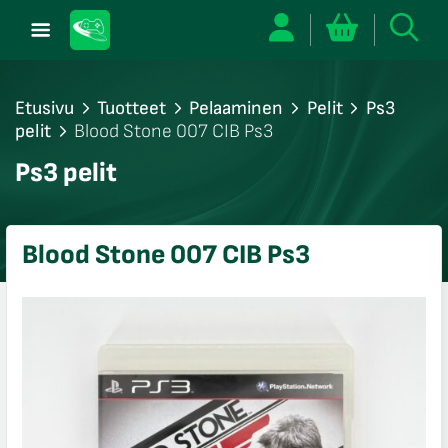
Etusivu
Tuotteet
Pelaaminen
Pelit
Ps3
pelit
Blood Stone 007 CIB Ps3
/sulje
Ps3 pelit
likko
/sulje
likko
Blood Stone 007 CIB Ps3
/sulje
likko