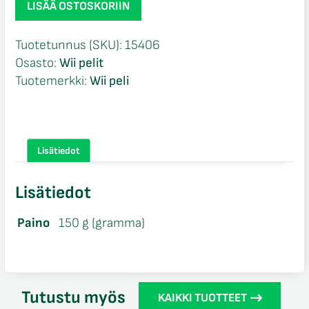
LISÄÄ OSTOSKORIIN
Camp
Academy
Tuotetunnus (SKU):
15406
CIB
Osasto:
Wii pelit
Wii
Tuotemerkki:
Wii peli
määrä
Lisätiedot
Lisätiedot
Paino
150 g (gramma)
Tutustu myös
KAIKKI TUOTTEET