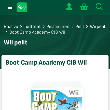
Etusivu
Tuotteet
Pelaaminen
Pelit
Wii pelit
Boot Camp Academy CIB Wii
/sulje
Wii pelit
likko
/sulje
likko
Boot Camp Academy CIB Wii
/sulje
likko