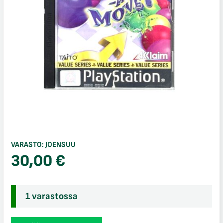
VARASTO:
JOENSUU
30,00
€
1 varastossa
Bust-