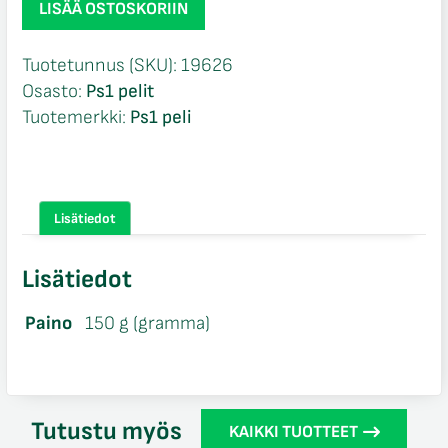
LISÄÄ OSTOSKORIIN
a-
Move
Tuotetunnus (SKU):
19626
4
Osasto:
Ps1 pelit
CIB
Tuotemerkki:
Ps1 peli
Ps1
määrä
Lisätiedot
Lisätiedot
Paino
150 g (gramma)
Tutustu myös
KAIKKI TUOTTEET