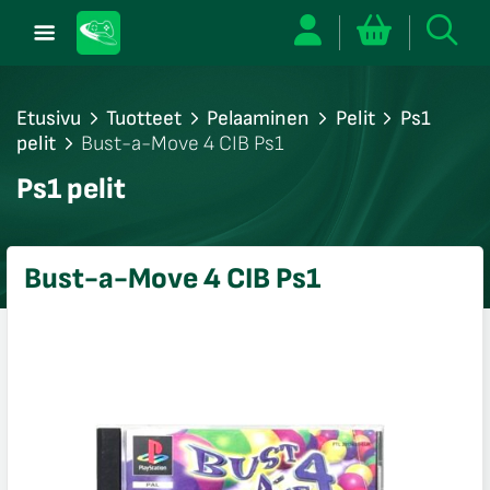
Etusivu
Tuotteet
Pelaaminen
Pelit
Ps1
pelit
Bust-a-Move 4 CIB Ps1
/sulje
Ps1 pelit
likko
/sulje
likko
Bust-a-Move 4 CIB Ps1
/sulje
likko