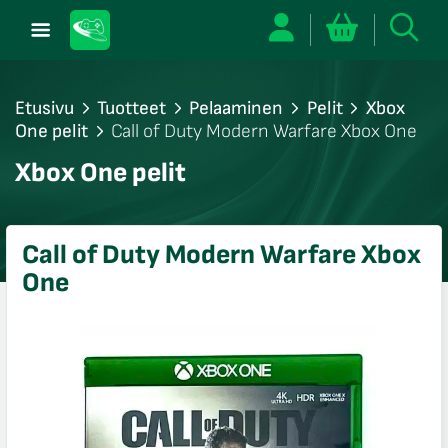
Etusivu
Tuotteet
Pelaaminen
Pelit
Xbox
One pelit
Call of Duty Modern Warfare Xbox One
/sulje
Xbox One pelit
likko
/sulje
likko
Call of Duty Modern Warfare Xbox
/sulje
One
likko