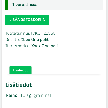
1 varastossa
Call
LISÄÄ OSTOSKORIIN
of
Duty
Tuotetunnus (SKU):
21558
Modern
Osasto:
Xbox One pelit
Warfare
Tuotemerkki:
Xbox One peli
Xbox
One
määrä
Lisätiedot
Lisätiedot
Paino
100 g (gramma)