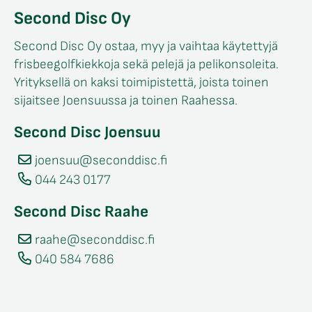
Second Disc Oy
Second Disc Oy ostaa, myy ja vaihtaa käytettyjä
frisbeegolfkiekkoja sekä pelejä ja pelikonsoleita.
Yrityksellä on kaksi toimipistettä, joista toinen
sijaitsee Joensuussa ja toinen Raahessa.
Second Disc Joensuu
joensuu@seconddisc.fi
044 243 0177
Second Disc Raahe
raahe@seconddisc.fi
040 584 7686