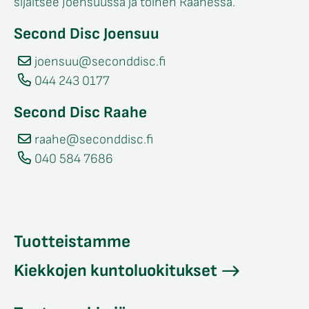
sijaitsee Joensuussa ja toinen Raahessa.
Second Disc Joensuu
joensuu@seconddisc.fi
044 243 0177
Second Disc Raahe
raahe@seconddisc.fi
040 584 7686
Tuotteistamme
Kiekkojen kuntoluokitukset