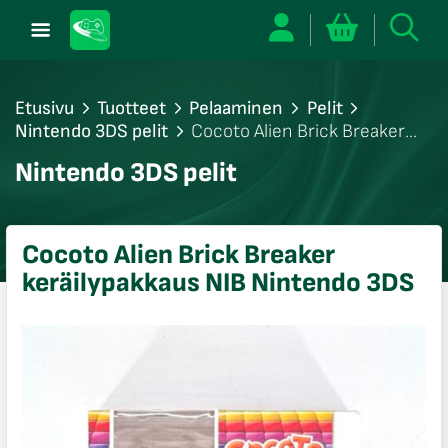
Etusivu
Tuotteet
Pelaaminen
Pelit
Nintendo 3DS pelit
Cocoto Alien Brick Breaker
keräilypakkaus NIB Nintendo 3DS
/sulje
Nintendo 3DS pelit
likko
/sulje
likko
Cocoto Alien Brick Breaker
/sulje
keräilypakkaus NIB Nintendo 3DS
likko