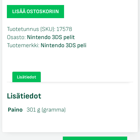
Cocoto
LISÄÄ OSTOSKORIIN
Alien
Brick
Tuotetunnus (SKU):
17578
Breaker
Osasto:
Nintendo 3DS pelit
keräilypakkaus
Tuotemerkki:
Nintendo 3DS peli
NIB
Nintendo
3DS
määrä
Lisätiedot
Lisätiedot
Paino
301 g (gramma)