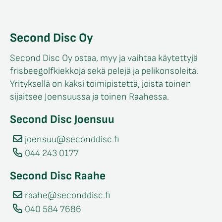
Second Disc Oy
Second Disc Oy ostaa, myy ja vaihtaa käytettyjä
frisbeegolfkiekkoja sekä pelejä ja pelikonsoleita.
Yrityksellä on kaksi toimipistettä, joista toinen
sijaitsee Joensuussa ja toinen Raahessa.
Second Disc Joensuu
joensuu@seconddisc.fi
044 243 0177
Second Disc Raahe
raahe@seconddisc.fi
040 584 7686