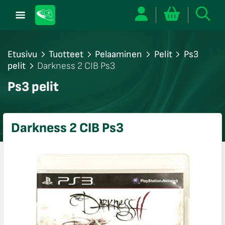
Etusivu
Tuotteet
Pelaaminen
Pelit
Ps3
pelit
Darkness 2 CIB Ps3
/sulje
Ps3 pelit
likko
/sulje
likko
Darkness 2 CIB Ps3
/sulje
likko