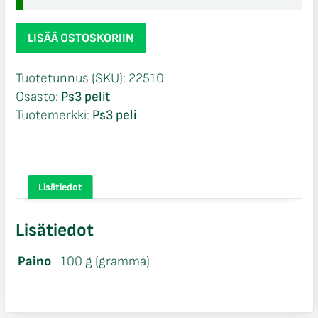
Darkness
LISÄÄ OSTOSKORIIN
2
CIB
Tuotetunnus (SKU):
22510
Ps3
Osasto:
Ps3 pelit
määrä
Tuotemerkki:
Ps3 peli
Lisätiedot
Lisätiedot
Paino
100 g (gramma)