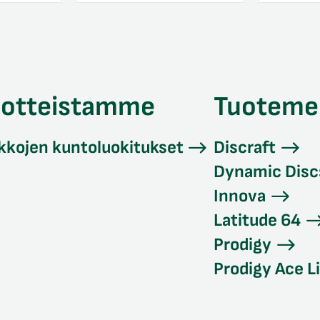
uotteistamme
Tuoteme
kkojen kuntoluokitukset
Discraft
Dynamic Disc
Innova
Latitude 64
Prodigy
Prodigy Ace L