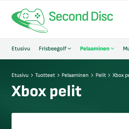
/sulje
Etusivu
Frisbeegolf
Pelaaminen
Mu
likko
/sulje
likko
/sulje
Etusivu
Tuotteet
Pelaaminen
Pelit
Xbox pe
likko
Xbox pelit