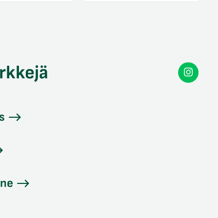
rkkejä
Secon
Instag
s
ine