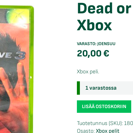
Dead or 
Xbox
VARASTO:
JOENSUU
20,00
€
Xbox peli.
1 varastossa
Dead
LISÄÄ OSTOSKORIIN
or
Alive
Tuotetunnus (SKU):
180
3
Osasto:
Xbox pelit