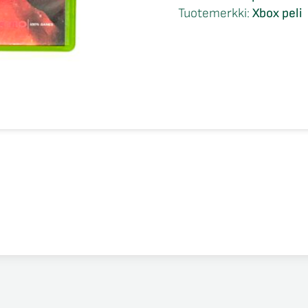
CIB
Tuotemerkki:
Xbox peli
Xbox
määrä