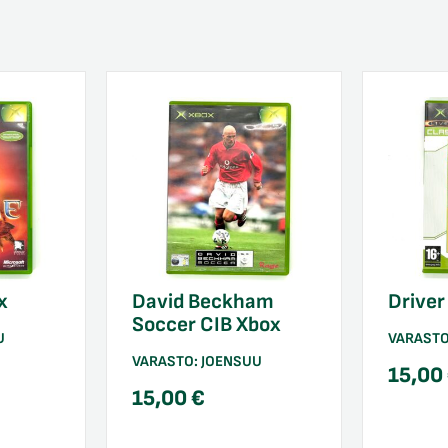
x
David Beckham
Driver
Soccer CIB Xbox
U
VARAST
VARASTO:
JOENSUU
15,00
15,00
€