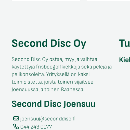
Second Disc Oy
T
Kie
Second Disc Oy ostaa, myy ja vaihtaa
käytettyjä frisbeegolfkiekkoja sekä pelejä ja
pelikonsoleita. Yrityksellä on kaksi
toimipistettä, joista toinen sijaitsee
Joensuussa ja toinen Raahessa.
Second Disc Joensuu
joensuu@seconddisc.fi
044 243 0177