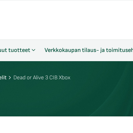
ut tuotteet
Verkkokaupan tilaus- ja toimituse
lit
Dead or Alive 3 CIB Xbox