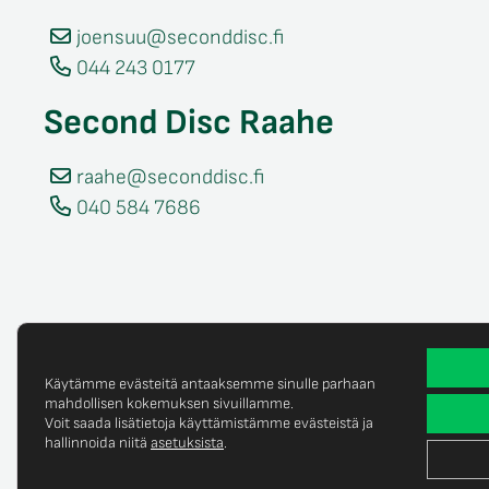
joensuu@seconddisc.fi
044 243 0177
Second Disc Raahe
raahe@seconddisc.fi
040 584 7686
Käytämme evästeitä antaaksemme sinulle parhaan
mahdollisen kokemuksen sivuillamme.
Voit saada lisätietoja käyttämistämme evästeistä ja
Tietosuojaselost
© Copyright 2025 Second Disc Oy
hallinnoida niitä
asetuksista
.