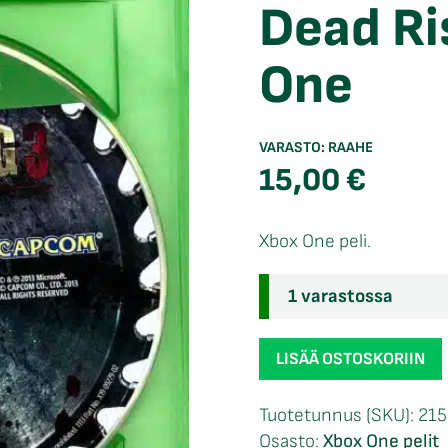
Dead Ri
One
VARASTO:
RAAHE
15,00
€
Xbox One peli.
1 varastossa
Dead
LISÄÄ OSTOSKORIIN
Rising
3
Tuotetunnus (SKU):
215
Xbox
Osasto:
Xbox One pelit