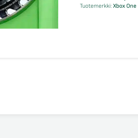
One
Tuotemerkki:
Xbox One 
määrä