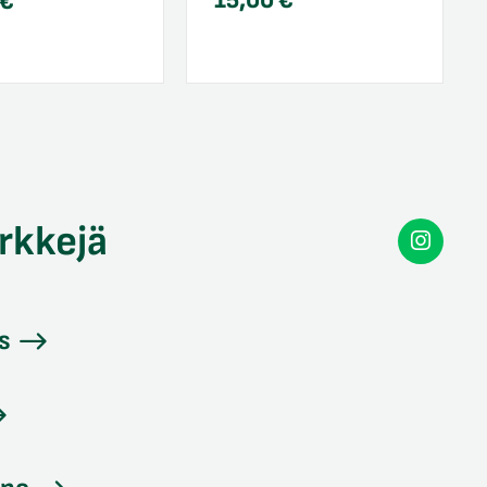
15,00
€
€
rkkejä
Secon
Instag
s