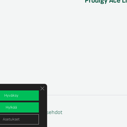
Prodigy Ace L
Sulje evästebanneri
Hyväksy
Hylkää
e
Tilaus- ja toimitusehdot
Asetukset