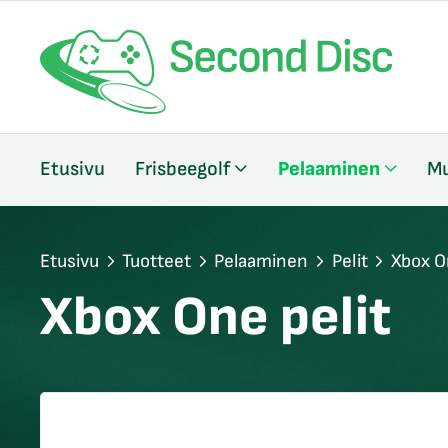
/sulje
Etusivu
Frisbeegolf
Pelaaminen
Mu
likko
/sulje
likko
/sulje
Etusivu
Tuotteet
Pelaaminen
Pelit
Xbox O
likko
Xbox One pelit