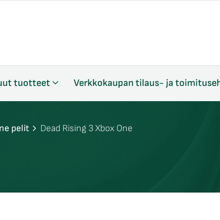
ut tuotteet
Verkkokaupan tilaus- ja toimituse
ne pelit
Dead Rising 3 Xbox One