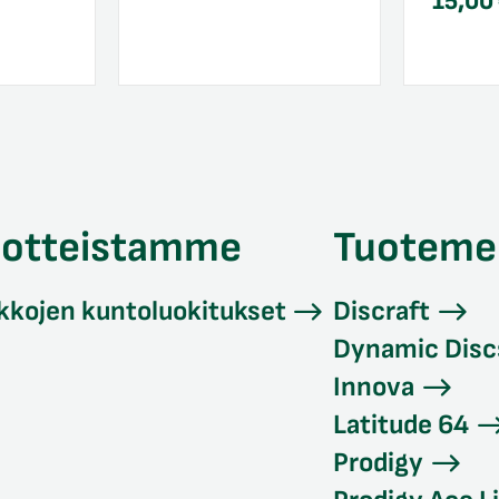
15,00
uotteistamme
Tuoteme
kkojen kuntoluokitukset
Discraft
Dynamic Disc
Innova
Latitude 64
Prodigy