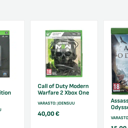
Call of Duty Modern
tion
Warfare 2 Xbox One
Assass
VARASTO:
JOENSUU
Odyss
U
40,00
€
VARAST