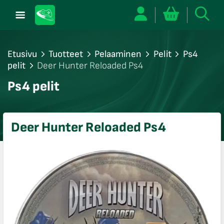
Etusivu
Tuotteet
Pelaaminen
Pelit
Ps4
pelit
Deer Hunter Reloaded Ps4
/sulje
Ps4 pelit
likko
/sulje
likko
Deer Hunter Reloaded Ps4
/sulje
likko