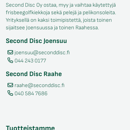
Second Disc Oy ostaa, myy ja vaihtaa käytettyjä
frisbeegolfkiekkoja sekä pelejä ja pelikonsoleita.
Yrityksellä on kaksi toimipistettä, joista toinen
sijaitsee Joensuussa ja toinen Raahessa.
Second Disc Joensuu
joensuu@seconddisc.fi
044 243 0177
Second Disc Raahe
raahe@seconddisc.fi
040 584 7686
Tuotteistamme