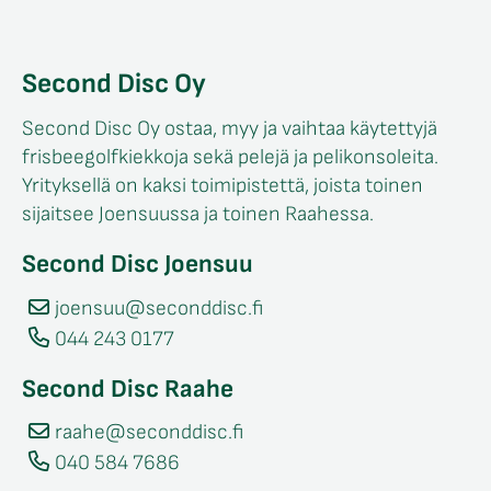
Second Disc Oy
Second Disc Oy ostaa, myy ja vaihtaa käytettyjä
frisbeegolfkiekkoja sekä pelejä ja pelikonsoleita.
Yrityksellä on kaksi toimipistettä, joista toinen
sijaitsee Joensuussa ja toinen Raahessa.
Second Disc Joensuu
joensuu@seconddisc.fi
044 243 0177
Second Disc Raahe
raahe@seconddisc.fi
040 584 7686