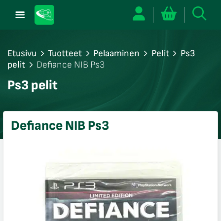
Etusivu
Tuotteet
Pelaaminen
Pelit
Ps3
pelit
Defiance NIB Ps3
/sulje
Ps3 pelit
likko
/sulje
likko
Defiance NIB Ps3
/sulje
likko