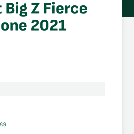
 Big Z Fierce
tone 2021
289