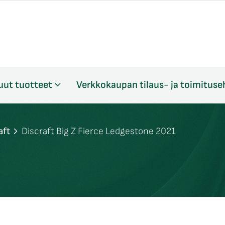
uut tuotteet
Verkkokaupan tilaus- ja toimituse
aft
Discraft Big Z Fierce Ledgestone 2021