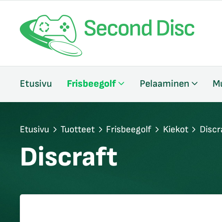
/sulje
Etusivu
Frisbeegolf
Pelaaminen
M
likko
/sulje
likko
/sulje
Etusivu
Tuotteet
Frisbeegolf
Kiekot
Discr
likko
Discraft