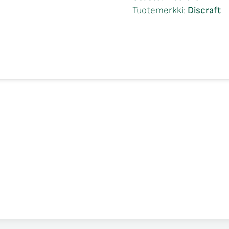
Ledgestone
Tuotemerkki:
Discraft
2021
määrä