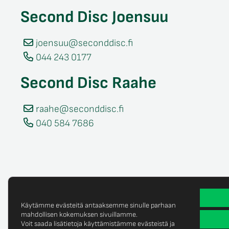
Second Disc Joensuu
joensuu@seconddisc.fi
044 243 0177
Second Disc Raahe
raahe@seconddisc.fi
040 584 7686
Käytämme evästeitä antaaksemme sinulle parhaan
mahdollisen kokemuksen sivuillamme.
Voit saada lisätietoja käyttämistämme evästeistä ja
Tietosuojaselost
© Copyright 2025 Second Disc Oy