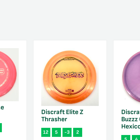
ne
Discraft Elite Z
Discraf
Thrasher
Buzzz
Hexic
12
5
-3
2
5
4