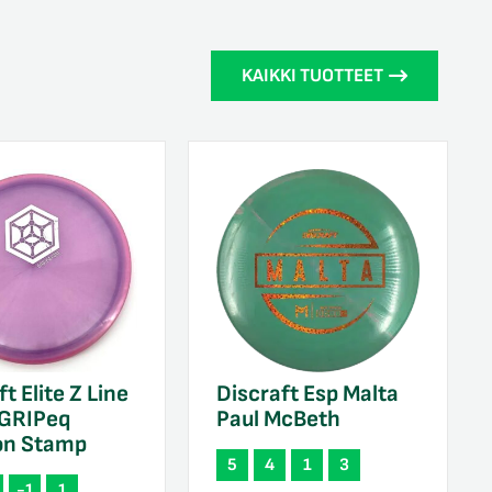
KAIKKI TUOTTEET
t Elite Z Line
Discraft Esp Malta
 GRIPeq
Paul McBeth
on Stamp
5
4
1
3
-1
1