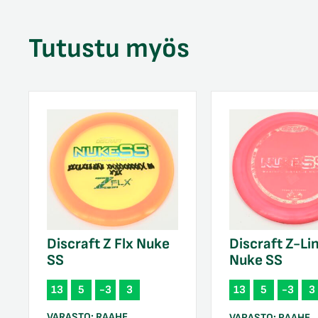
Tutustu myös
Discraft Z Flx Nuke
Discraft Z-Li
SS
Nuke SS
13
5
-3
3
13
5
-3
3
VARASTO:
RAAHE
VARASTO:
RAAHE