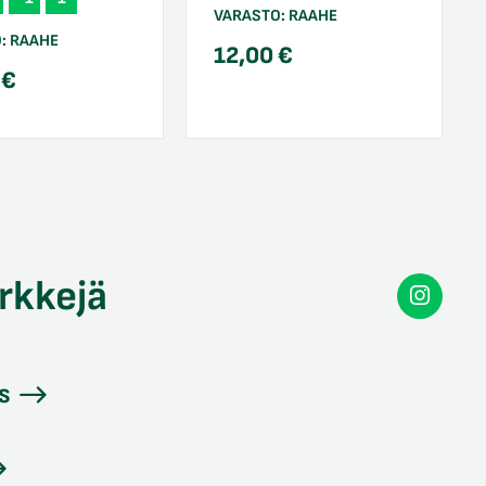
VARASTO:
RAAHE
O:
RAAHE
12,00
€
0
€
rkkejä
Secon
Instag
s