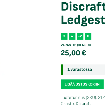
Discraft
Ledges
3
4
-2
0
VARASTO:
JOENSUU
25,00
€
1 varastossa
Discraft
LISÄÄ OSTOSKORIIN
Big
Z
Tuotetunnus (SKU):
31
Fierce
Osasto:
Discraft