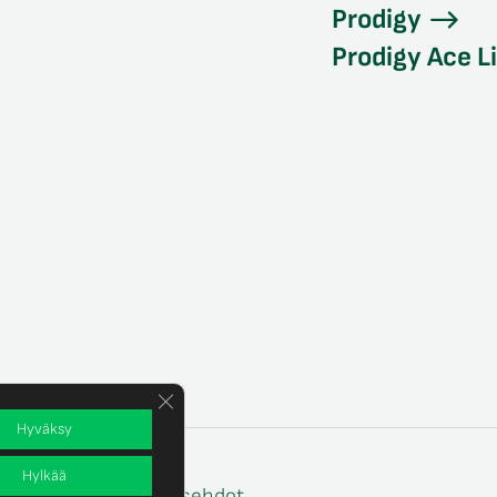
Prodigy
Prodigy Ace L
Sulje evästebanneri
Hyväksy
Hylkää
e
Tilaus- ja toimitusehdot