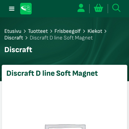
Etusivu
Tuotteet
Frisbeegolf
Kiekot
Discraft
Discraft D line Soft Magnet
/sulje
Discraft
likko
/sulje
likko
Discraft D line Soft Magnet
/sulje
likko