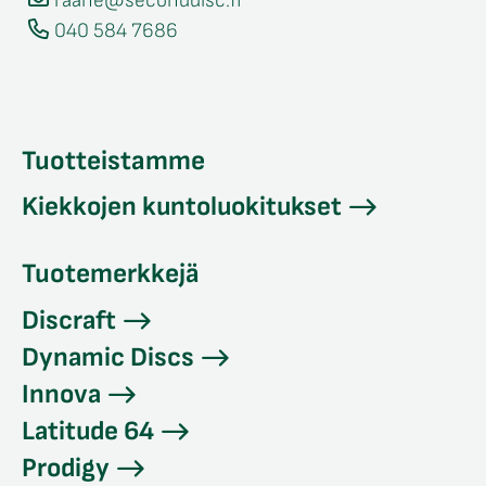
raahe@seconddisc.fi
040 584 7686
Tuotteistamme
Kiekkojen kuntoluokitukset
Tuotemerkkejä
Discraft
Dynamic Discs
Innova
Latitude 64
Prodigy