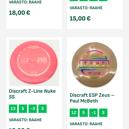
VARASTO:
RAAHE
VARASTO:
RAAHE
18,00
€
15,00
€
Discraft Z-Line Nuke
Discraft ESP Zeus –
SS
Paul McBeth
13
5
-3
3
12
5
-1
3
VARASTO:
RAAHE
VARASTO:
RAAHE