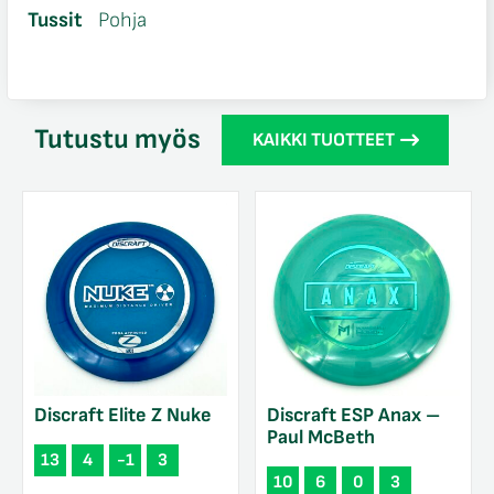
Tussit
Pohja
Tutustu myös
KAIKKI TUOTTEET
Discraft Elite Z Nuke
Discraft ESP Anax –
Paul McBeth
13
4
-1
3
10
6
0
3