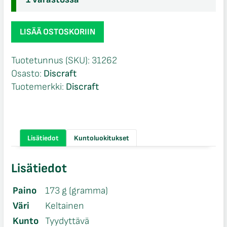
Discraft
LISÄÄ OSTOSKORIIN
D
line
Tuotetunnus (SKU):
31262
Soft
Osasto:
Discraft
Magnet
Tuotemerkki:
Discraft
määrä
Lisätiedot
Kuntoluokitukset
Lisätiedot
Paino
173 g (gramma)
Väri
Keltainen
Kunto
Tyydyttävä