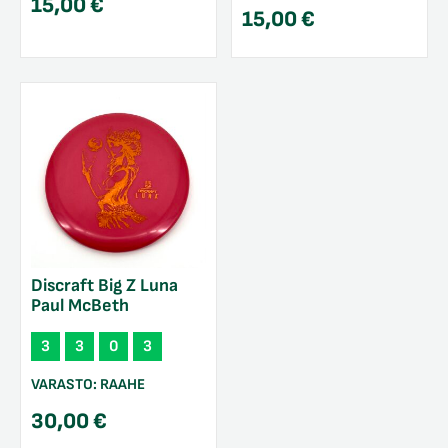
15,00
€
15,00
€
Discraft Big Z Luna
Paul McBeth
3
3
0
3
VARASTO:
RAAHE
30,00
€