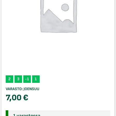
2
3
-1
1
VARASTO:
JOENSUU
7,00
€
1 varastossa