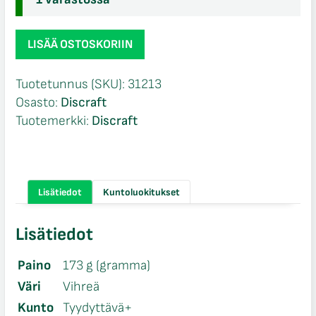
Discraft
LISÄÄ OSTOSKORIIN
ESP
Heat
Tuotetunnus (SKU):
31213
määrä
Osasto:
Discraft
Tuotemerkki:
Discraft
Lisätiedot
Kuntoluokitukset
Lisätiedot
Paino
173 g (gramma)
Väri
Vihreä
Kunto
Tyydyttävä+