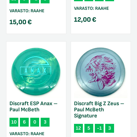
VARASTO:
RAAHE
VARASTO:
RAAHE
12,00
€
15,00
€
Discraft ESP Anax –
Discraft Big Z Zeus –
Paul McBeth
Paul McBeth
Signature
10
6
0
3
12
5
-1
3
VARASTO:
RAAHE