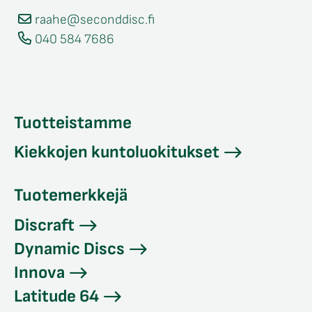
raahe@seconddisc.fi
040 584 7686
Tuotteistamme
Kiekkojen kuntoluokitukset
Tuotemerkkejä
Discraft
Dynamic Discs
Innova
Latitude 64