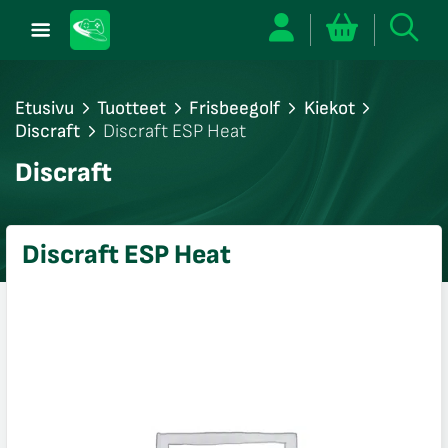
Etusivu
Tuotteet
Frisbeegolf
Kiekot
Discraft
Discraft ESP Heat
/sulje
Discraft
likko
/sulje
likko
Discraft ESP Heat
/sulje
likko