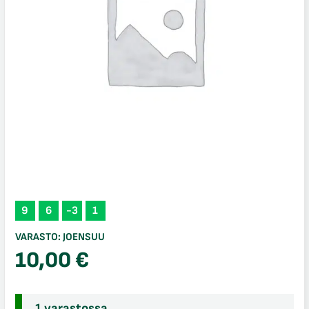
9
6
-3
1
VARASTO:
JOENSUU
10,00
€
1 varastossa