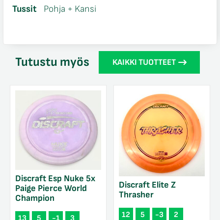
Tussit
Pohja + Kansi
Tutustu myös
KAIKKI TUOTTEET
Discraft Esp Nuke 5x
Discraft Elite Z
Paige Pierce World
Thrasher
Champion
12
5
-3
2
13
5
-1
3