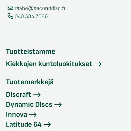
raahe@seconddisc.fi
040 584 7686
Tuotteistamme
Kiekkojen kuntoluokitukset
Tuotemerkkejä
Discraft
Dynamic Discs
Innova
Latitude 64