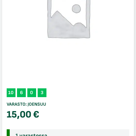
10
6
0
3
VARASTO:
JOENSUU
15,00
€
1 varastossa