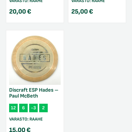
VARASTO:
RAAHE
VARASTO:
RAAHE
20,00
€
25,00
€
Discraft ESP Hades –
Paul McBeth
12
6
-3
2
VARASTO:
RAAHE
15,00
€