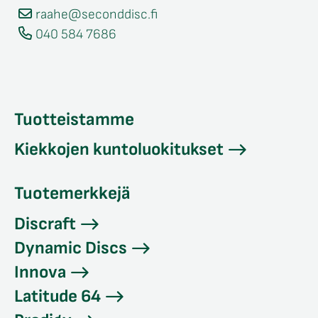
raahe@seconddisc.fi
040 584 7686
Tuotteistamme
Kiekkojen kuntoluokitukset
Tuotemerkkejä
Discraft
Dynamic Discs
Innova
Latitude 64