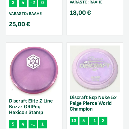
VARASTO:
RAAHE
3
4
-2
0
18,00
€
VARASTO:
RAAHE
25,00
€
Discraft Esp Nuke 5x
Discraft Elite Z Line
Paige Pierce World
Buzzz GRIPeq
Champion
Hexicon Stamp
13
5
-1
3
5
4
-1
1