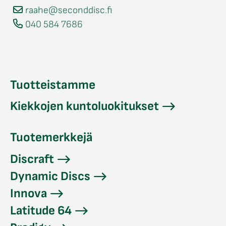
raahe@seconddisc.fi
040 584 7686
Tuotteistamme
Kiekkojen kuntoluokitukset
Tuotemerkkejä
Discraft
Dynamic Discs
Innova
Latitude 64