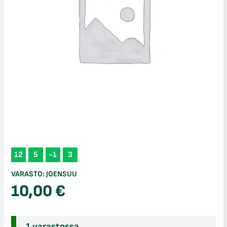
12
5
-1
3
VARASTO:
JOENSUU
10,00
€
1 varastossa