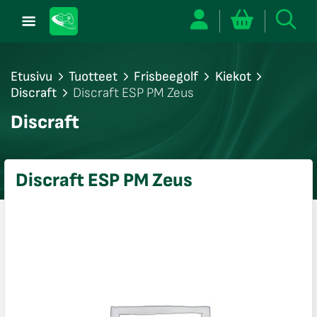
Etusivu
Tuotteet
Frisbeegolf
Kiekot
Discraft
Discraft ESP PM Zeus
/sulje
Discraft
likko
/sulje
likko
Discraft ESP PM Zeus
/sulje
likko