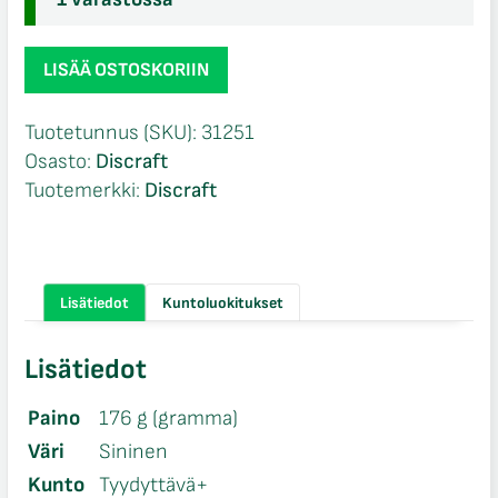
Discraft
LISÄÄ OSTOSKORIIN
ESP
PM
Tuotetunnus (SKU):
31251
Zeus
Osasto:
Discraft
määrä
Tuotemerkki:
Discraft
Lisätiedot
Kuntoluokitukset
Lisätiedot
Paino
176 g (gramma)
Väri
Sininen
Kunto
Tyydyttävä+