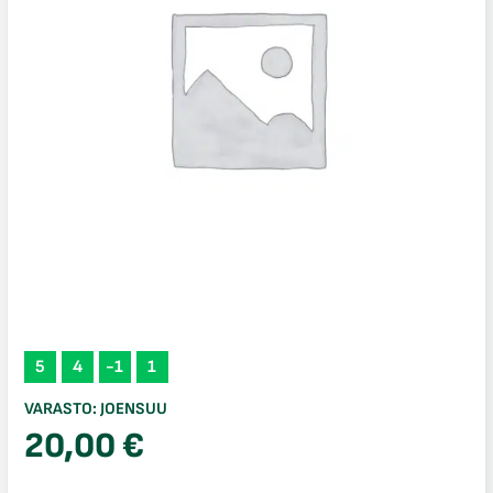
5
4
-1
1
VARASTO:
JOENSUU
20,00
€