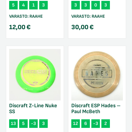
5
4
1
3
3
3
0
3
VARASTO:
RAAHE
VARASTO:
RAAHE
12,00
€
30,00
€
Discraft Z-Line Nuke
Discraft ESP Hades –
SS
Paul McBeth
13
5
-3
3
12
6
-3
2