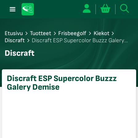
Etusivu
Tuotteet
Frisbeegolf
Kiekot
Discraft
Discraft ESP Supercolor Buzzz Galery
Demise
/sulje
Discraft
likko
/sulje
likko
Discraft ESP Supercolor Buzzz
/sulje
Galery Demise
likko