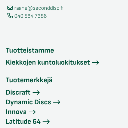
raahe@seconddisc.fi
040 584 7686
Tuotteistamme
Kiekkojen kuntoluokitukset
Tuotemerkkejä
Discraft
Dynamic Discs
Innova
Latitude 64