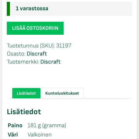
1 varastossa
Discraft
LISÄÄ OSTOSKORIIN
ESP
Supercolor
Tuotetunnus (SKU):
31197
Buzzz
Osasto:
Discraft
Galery
Tuotemerkki:
Discraft
Demise
määrä
Lisätiedot
Kuntoluokitukset
Lisätiedot
Paino
181 g (gramma)
Väri
Valkoinen