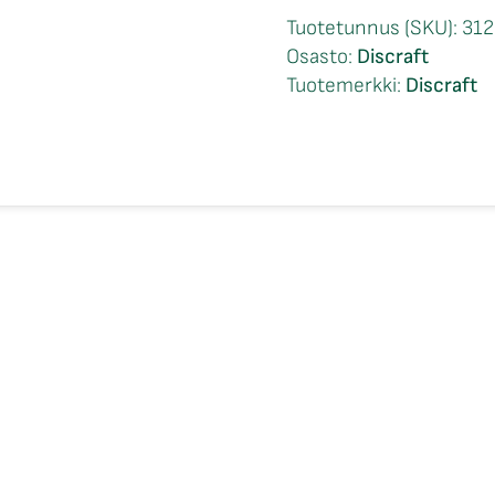
Fierce
Tuotetunnus (SKU):
312
Paige
Osasto:
Discraft
Pierce
Tuotemerkki:
Discraft
Signature
määrä