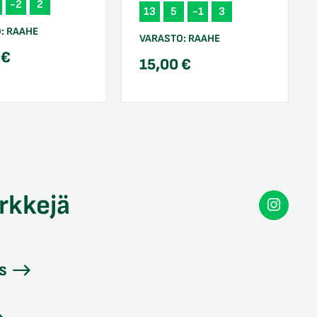
-2
2
13
5
-1
3
O:
RAAHE
VARASTO:
RAAHE
0
€
15,00
€
rkkejä
Secon
Instag
s