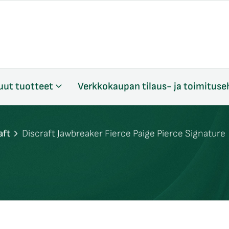
uut tuotteet
Verkkokaupan tilaus- ja toimituse
aft
Discraft Jawbreaker Fierce Paige Pierce Signature