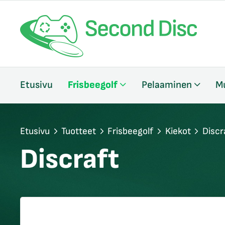
/sulje
Etusivu
Frisbeegolf
Pelaaminen
M
likko
/sulje
likko
/sulje
Etusivu
Tuotteet
Frisbeegolf
Kiekot
Discr
likko
Discraft