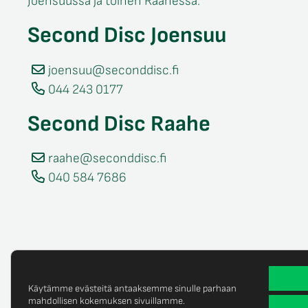
Joensuussa ja toinen Raahessa.
Second Disc Joensuu
joensuu@seconddisc.fi
044 243 0177
Second Disc Raahe
raahe@seconddisc.fi
040 584 7686
Käytämme evästeitä antaaksemme sinulle parhaan
mahdollisen kokemuksen sivuillamme.