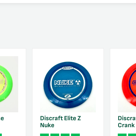
ne
Discraft Elite Z
Discraf
Nuke
Crank