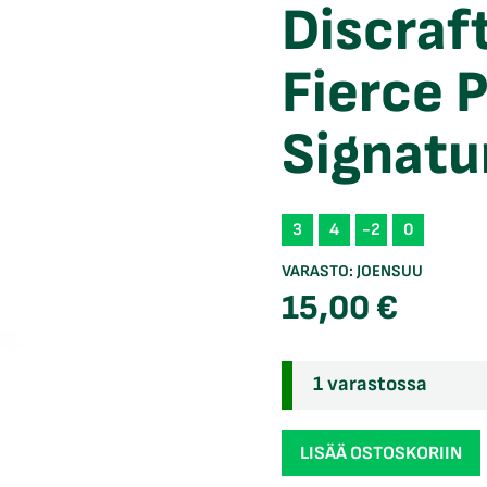
Discraf
Fierce 
Signatu
3
4
-2
0
VARASTO:
JOENSUU
15,00
€
1 varastossa
Discraft
LISÄÄ OSTOSKORIIN
Jawbreaker