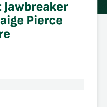
t Jawbreaker
Paige Pierce
re