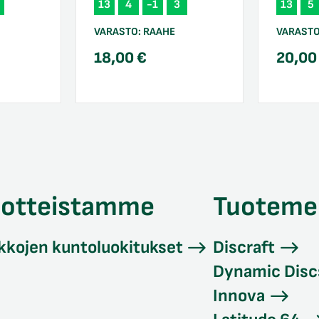
13
4
-1
3
13
5
VARASTO:
RAAHE
VARAST
18,00
€
20,0
uotteistamme
Tuoteme
kkojen kuntoluokitukset
Discraft
Dynamic Disc
Innova