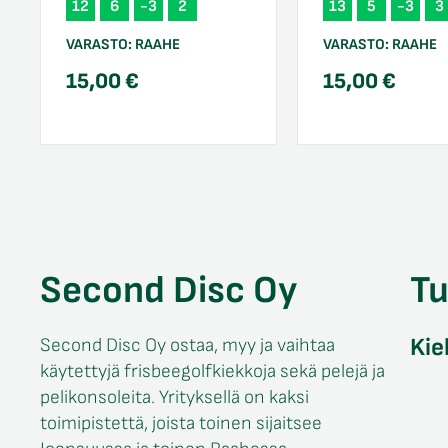
12
6
-3
2
13
5
-3
3
VARASTO:
RAAHE
VARASTO:
RAAHE
15,00
€
15,00
€
Second Disc Oy
T
Kie
Second Disc Oy ostaa, myy ja vaihtaa
käytettyjä frisbeegolfkiekkoja sekä pelejä ja
pelikonsoleita. Yrityksellä on kaksi
toimipistettä, joista toinen sijaitsee