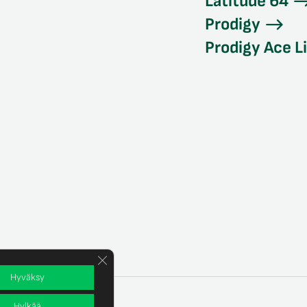
Latitude 64
Prodigy
Prodigy Ace L
Sulje evästebanneri
Hyväksy
Hylkää