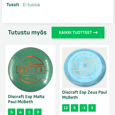
Tussit
Ei tussia
Tutustu myös
KAIKKI TUOTTEET
Discraft Esp Zeus Paul
Discraft Esp Malta
McBeth
Paul McBeth
12
5
-1
3
5
4
1
3