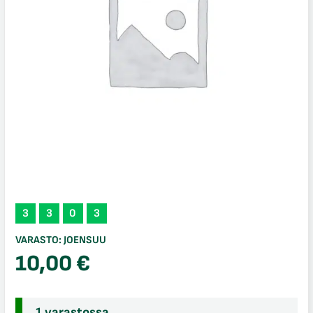
3
3
0
3
VARASTO:
JOENSUU
10,00
€
1 varastossa