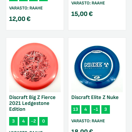
VARASTO:
RAAHE
VARASTO:
RAAHE
15,00
€
12,00
€
Discraft Big Z Fierce
Discraft Elite Z Nuke
2021 Ledgestone
Edition
13
4
-1
3
VARASTO:
RAAHE
3
4
-2
0
18,00
€