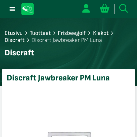
Etusivu
Tuotteet
Frisbeegolf
Kiekot
Discraft
Discraft Jawbreaker PM Luna
/sulje
Discraft
likko
/sulje
likko
Discraft Jawbreaker PM Luna
/sulje
likko