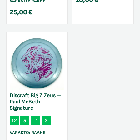
VARASTO:
RAAHE
25,00
€
Discraft Big Z Zeus –
Paul McBeth
Signature
12
5
-1
3
VARASTO:
RAAHE