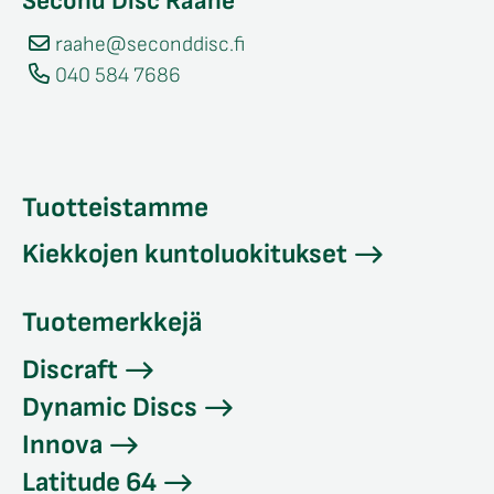
Second Disc Raahe
raahe@seconddisc.fi
040 584 7686
Tuotteistamme
Kiekkojen kuntoluokitukset
Tuotemerkkejä
Discraft
Dynamic Discs
Innova
Latitude 64