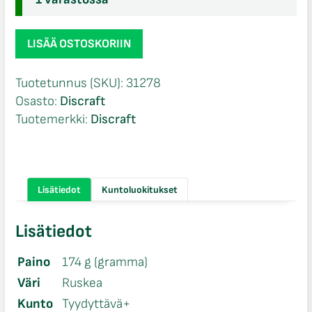
Discraft
LISÄÄ OSTOSKORIIN
Jawbreaker
PM
Tuotetunnus (SKU):
31278
Luna
Osasto:
Discraft
määrä
Tuotemerkki:
Discraft
Lisätiedot
Kuntoluokitukset
Lisätiedot
Paino
174 g (gramma)
Väri
Ruskea
Kunto
Tyydyttävä+