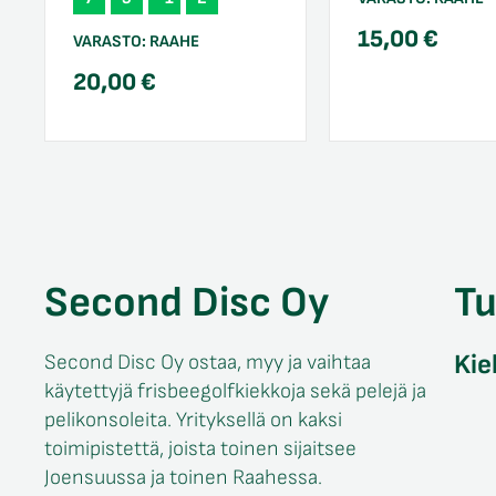
15,00
€
VARASTO:
RAAHE
20,00
€
Second Disc Oy
T
Kie
Second Disc Oy ostaa, myy ja vaihtaa
käytettyjä frisbeegolfkiekkoja sekä pelejä ja
pelikonsoleita. Yrityksellä on kaksi
toimipistettä, joista toinen sijaitsee
Joensuussa ja toinen Raahessa.