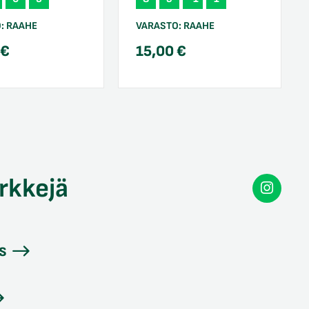
O:
RAAHE
VARASTO:
RAAHE
0
€
15,00
€
rkkejä
Secon
Instag
s