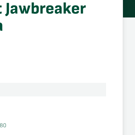
t Jawbreaker
a
280