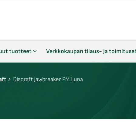
uut tuotteet
Verkkokaupan tilaus- ja toimituse
aft
Discraft Jawbreaker PM Luna