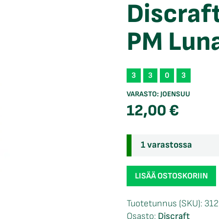
Discraf
PM Lun
3
3
0
3
VARASTO:
JOENSUU
12,00
€
1 varastossa
Discraft
LISÄÄ OSTOSKORIIN
Jawbreaker
PM
Tuotetunnus (SKU):
31
Luna
Osasto:
Discraft