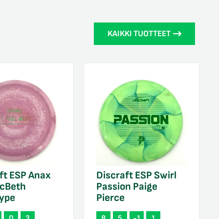
KAIKKI TUOTTEET
ft ESP Anax
Discraft ESP Swirl
McBeth
Passion Paige
type
Pierce
0
3
8
5
-1
1