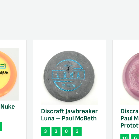
x Nuke
Discraft Jawbreaker
Discra
Luna – Paul McBeth
Paul 
Proto
3
3
0
3
10
6