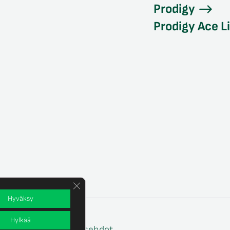
Prodigy
Prodigy Ace L
Sulje evästebanneri
Hyväksy
Hylkää
e
Tilaus- ja toimitusehdot