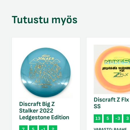
Tutustu myös
Discraft Z Fl
Discraft Big Z
SS
Stalker 2022
Ledgestone Edition
13
5
-3
3
7
5
-1
2
VARASTO:
RAAHE