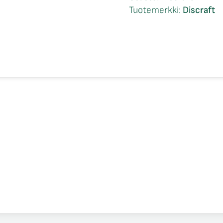
määrä
Tuotemerkki:
Discraft