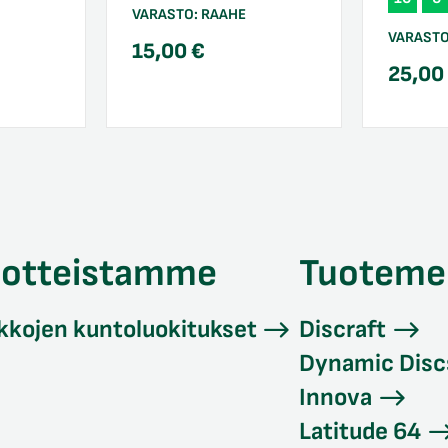
VARASTO:
RAAHE
VARAST
15,00
€
25,0
uotteistamme
Tuoteme
kkojen kuntoluokitukset
Discraft
Dynamic Disc
Innova
Latitude 64