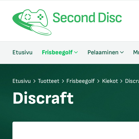
/sulje
Etusivu
Frisbeegolf
Pelaaminen
M
likko
/sulje
likko
/sulje
Etusivu
Tuotteet
Frisbeegolf
Kiekot
Discr
likko
Discraft