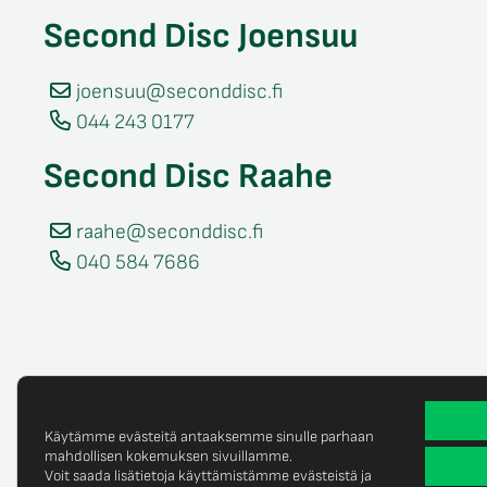
Second Disc Joensuu
joensuu@seconddisc.fi
044 243 0177
Second Disc Raahe
raahe@seconddisc.fi
040 584 7686
Käytämme evästeitä antaaksemme sinulle parhaan
mahdollisen kokemuksen sivuillamme.
Voit saada lisätietoja käyttämistämme evästeistä ja
Tietosuojaselost
© Copyright 2025 Second Disc Oy