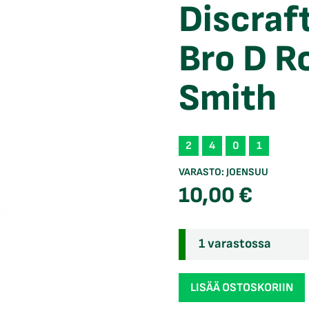
Discraf
Bro D R
Smith
2
4
0
1
VARASTO:
JOENSUU
10,00
€
1 varastossa
Discraft
LISÄÄ OSTOSKORIIN
Rubber