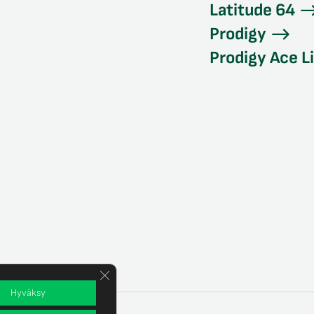
Latitude 64
Prodigy
Prodigy Ace L
Sulje evästebanneri
Hyväksy