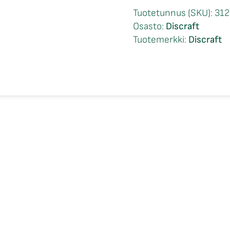
Blend
Tuotetunnus (SKU):
312
Bro
Osasto:
Discraft
D
Tuotemerkki:
Discraft
Roach
Brodie
Smith
määrä