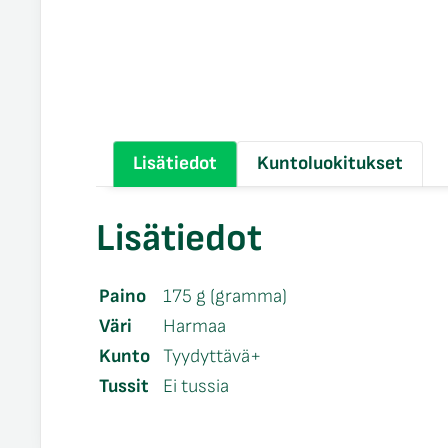
Lisätiedot
Kuntoluokitukset
Lisätiedot
Paino
175 g (gramma)
Väri
Harmaa
Kunto
Tyydyttävä+
Tussit
Ei tussia