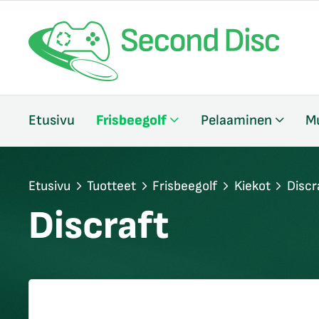
/sulje
Etusivu
Frisbeegolf
Pelaaminen
M
likko
/sulje
likko
/sulje
Etusivu
Tuotteet
Frisbeegolf
Kiekot
Discr
likko
Discraft