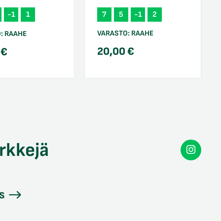
7
5
-1
2
-1
1
VARASTO:
RAAHE
O:
RAAHE
20,00
€
0
€
rkkejä
Secon
Instag
s