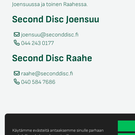
Joensuussa ja toinen Raahessa.
Second Disc Joensuu
joensuu@seconddisc.fi
044 243 0177
Second Disc Raahe
raahe@seconddisc.fi
040 584 7686
Käytämme evästeitä antaaksemme sinulle parhaan