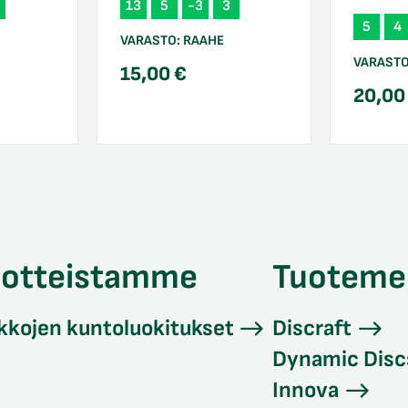
13
5
-3
3
5
4
VARASTO:
RAAHE
VARAST
15,00
€
20,0
uotteistamme
Tuoteme
kkojen kuntoluokitukset
Discraft
Dynamic Disc
Innova