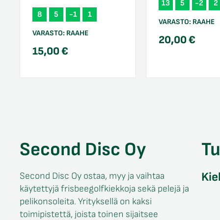
13
5
-2
2
8
5
-1
1
VARASTO:
RAAHE
VARASTO:
RAAHE
20,00
€
15,00
€
Second Disc Oy
T
Kie
Second Disc Oy ostaa, myy ja vaihtaa
käytettyjä frisbeegolfkiekkoja sekä pelejä ja
pelikonsoleita. Yrityksellä on kaksi
toimipistettä, joista toinen sijaitsee