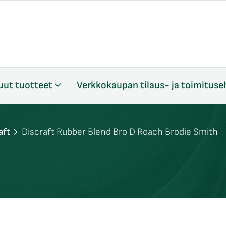
uut tuotteet
Verkkokaupan tilaus- ja toimituse
aft
Discraft Rubber Blend Bro D Roach Brodie Smith