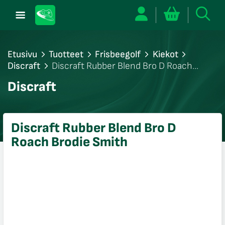
Etusivu
Tuotteet
Frisbeegolf
Kiekot
Discraft
Discraft Rubber Blend Bro D Roach
Brodie Smith
/sulje
Discraft
likko
/sulje
likko
Discraft Rubber Blend Bro D
/sulje
Roach Brodie Smith
likko