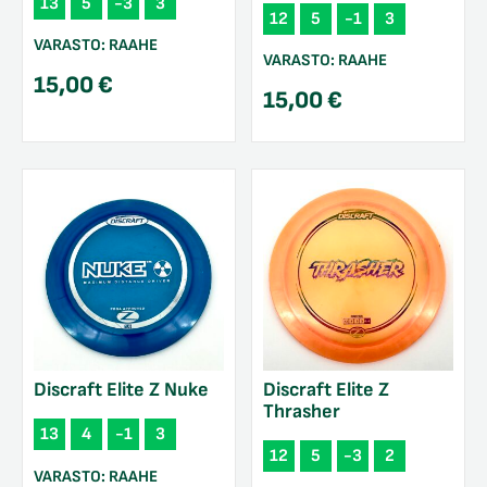
13
5
-3
3
12
5
-1
3
VARASTO:
RAAHE
VARASTO:
RAAHE
15,00
€
15,00
€
Discraft Elite Z Nuke
Discraft Elite Z
Thrasher
13
4
-1
3
12
5
-3
2
VARASTO:
RAAHE