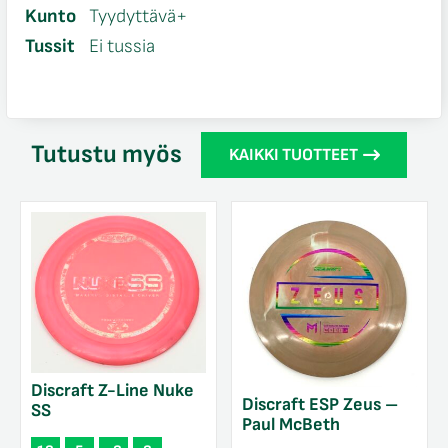
Kunto
Tyydyttävä+
Tussit
Ei tussia
Tutustu myös
KAIKKI TUOTTEET
Discraft Z-Line Nuke
Discraft ESP Zeus –
SS
Paul McBeth