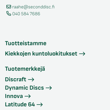
raahe@seconddisc.fi
040 584 7686
Tuotteistamme
Kiekkojen kuntoluokitukset
Tuotemerkkejä
Discraft
Dynamic Discs
Innova
Latitude 64