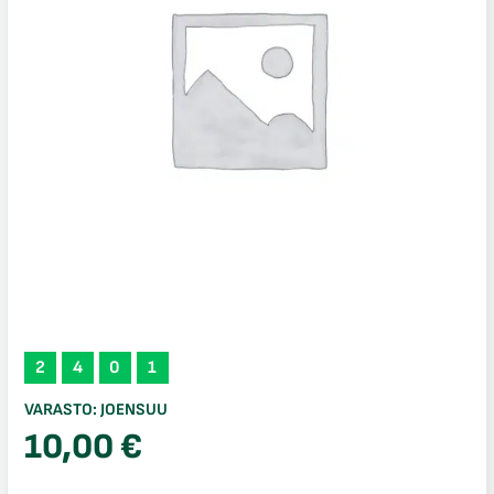
2
4
0
1
VARASTO:
JOENSUU
10,00
€