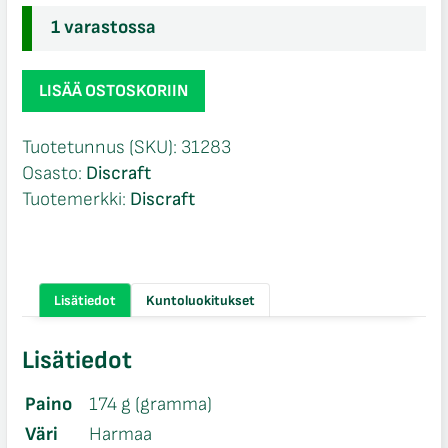
1 varastossa
Discraft
LISÄÄ OSTOSKORIIN
Rubber
Blend
Tuotetunnus (SKU):
31283
Bro
Osasto:
Discraft
D
Tuotemerkki:
Discraft
Roach
Brodie
Smith
määrä
Lisätiedot
Kuntoluokitukset
Lisätiedot
Paino
174 g (gramma)
Väri
Harmaa