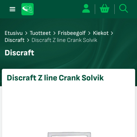
Etusivu
Tuotteet
Frisbeegolf
Kiekot
Discraft
Discraft Z line Crank Solvik
/sulje
Discraft
likko
/sulje
likko
Discraft Z line Crank Solvik
/sulje
likko