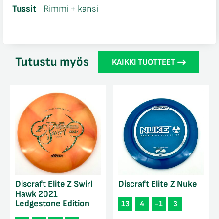
Tussit
Rimmi + kansi
Tutustu myös
KAIKKI TUOTTEET
Discraft Elite Z Swirl
Discraft Elite Z Nuke
Hawk 2021
Ledgestone Edition
13
4
-1
3