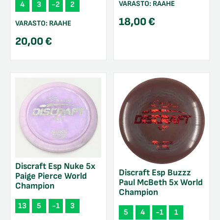
VARASTO:
RAAHE
4
3
-2
2
18,00
€
VARASTO:
RAAHE
20,00
€
Discraft Esp Nuke 5x
Discraft Esp Buzzz
Paige Pierce World
Paul McBeth 5x World
Champion
Champion
13
5
-1
3
5
4
-1
1