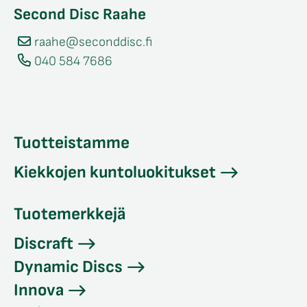
Second Disc Raahe
raahe@seconddisc.fi
040 584 7686
Tuotteistamme
Kiekkojen kuntoluokitukset
Tuotemerkkejä
Discraft
Dynamic Discs
Innova