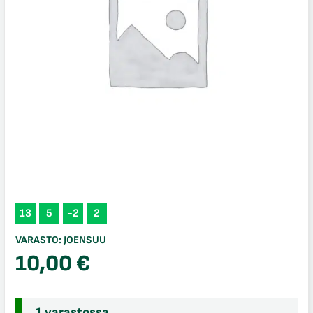
13
5
-2
2
VARASTO:
JOENSUU
10,00
€
1 varastossa