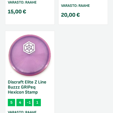
VARASTO:
RAAHE
VARASTO:
RAAHE
15,00
€
20,00
€
Discraft Elite Z Line
Buzzz GRIPeq
Hexicon Stamp
5
4
-1
1
VARASTO:
RAAHE