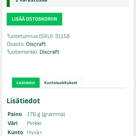
Discraft
LISÄÄ OSTOSKORIIN
Z
line
Tuotetunnus (SKU):
31158
Crank
Osasto:
Discraft
Solvik
Tuotemerkki:
Discraft
määrä
Lisätiedot
Kuntoluokitukset
Lisätiedot
Paino
176 g (gramma)
Väri
Pinkki
Kunto
Hyvä+