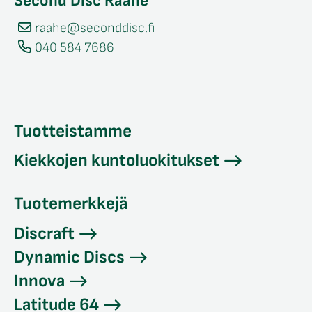
Second Disc Raahe
raahe@seconddisc.fi
040 584 7686
Tuotteistamme
Kiekkojen kuntoluokitukset
Tuotemerkkejä
Discraft
Dynamic Discs
Innova
Latitude 64