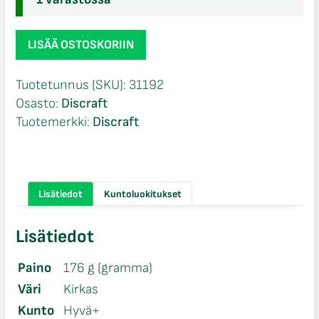
Discraft
LISÄÄ OSTOSKORIIN
Z
line
Tuotetunnus (SKU):
31192
Zone
Osasto:
Discraft
5xpm
Tuotemerkki:
Discraft
määrä
Lisätiedot
Kuntoluokitukset
Lisätiedot
Paino
176 g (gramma)
Väri
Kirkas
Kunto
Hyvä+