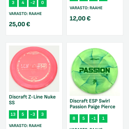
3
4
-2
0
VARASTO:
RAAHE
VARASTO:
RAAHE
12,00
€
25,00
€
Discraft Z-Line Nuke
Discraft ESP Swirl
SS
Passion Paige Pierce
13
5
-3
3
8
5
-1
1
VARASTO:
RAAHE