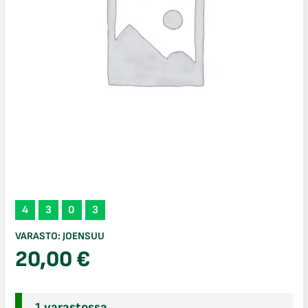
4
3
0
3
VARASTO:
JOENSUU
20,00
€
1 varastossa