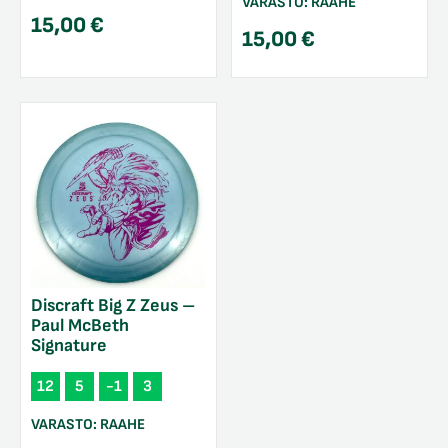
VARASTO:
RAAHE
15,00
€
15,00
€
Discraft Big Z Zeus –
Paul McBeth
Signature
12
5
-1
3
VARASTO:
RAAHE