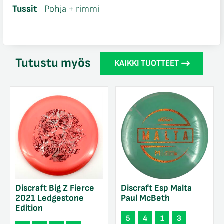
Tussit
Pohja + rimmi
Tutustu myös
KAIKKI TUOTTEET
Discraft Big Z Fierce
Discraft Esp Malta
2021 Ledgestone
Paul McBeth
Edition
5
4
1
3