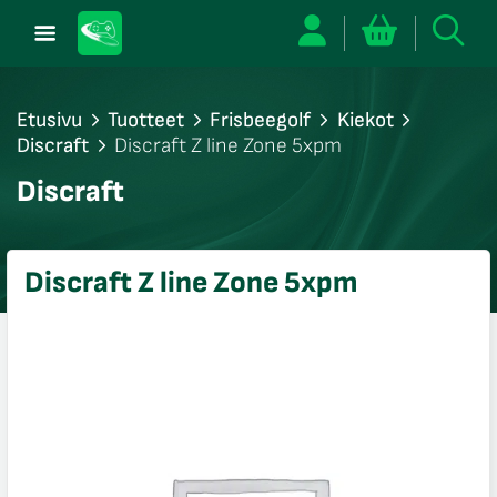
Etusivu
Tuotteet
Frisbeegolf
Kiekot
Discraft
Discraft Z line Zone 5xpm
/sulje
Discraft
likko
/sulje
likko
Discraft Z line Zone 5xpm
/sulje
likko