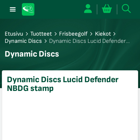
Etusivu
Tuotteet
Frisbeegolf
Kiekot
Dynamic Discs
Dynamic Discs Lucid Defender
NBDG stamp
/sulje
Dynamic Discs
likko
/sulje
likko
Dynamic Discs Lucid Defender
/sulje
NBDG stamp
likko