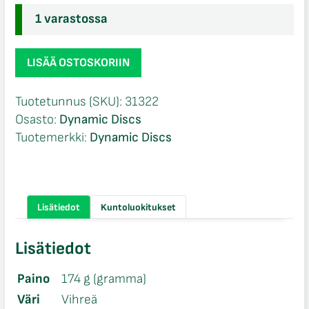
1 varastossa
Dynamic
LISÄÄ OSTOSKORIIN
Discs
Lucid
Tuotetunnus (SKU):
31322
Defender
Osasto:
Dynamic Discs
NBDG
Tuotemerkki:
Dynamic Discs
stamp
määrä
Lisätiedot
Kuntoluokitukset
Lisätiedot
Paino
174 g (gramma)
Väri
Vihreä