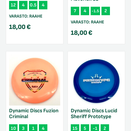
12
4
0.5
4
7
4
2
-1.5
VARASTO:
RAAHE
VARASTO:
RAAHE
18,00
€
18,00
€
Dynamic Discs Fuzion
Dynamic Discs Lucid
Criminal
Sheriff Prototype
10
3
1
4
15
5
-1
2