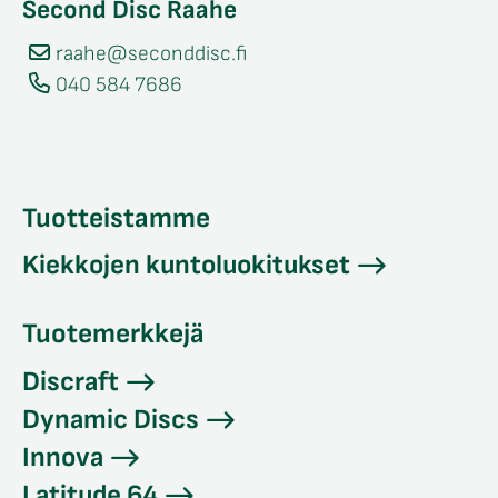
Second Disc Raahe
raahe@seconddisc.fi
040 584 7686
Tuotteistamme
Kiekkojen kuntoluokitukset
Tuotemerkkejä
Discraft
Dynamic Discs
Innova
Latitude 64