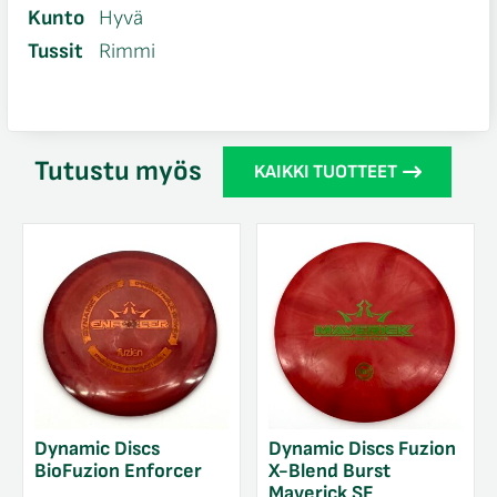
Kunto
Hyvä
Tussit
Rimmi
Tutustu myös
KAIKKI TUOTTEET
Dynamic Discs
Dynamic Discs Fuzion
BioFuzion Enforcer
X-Blend Burst
Maverick SE