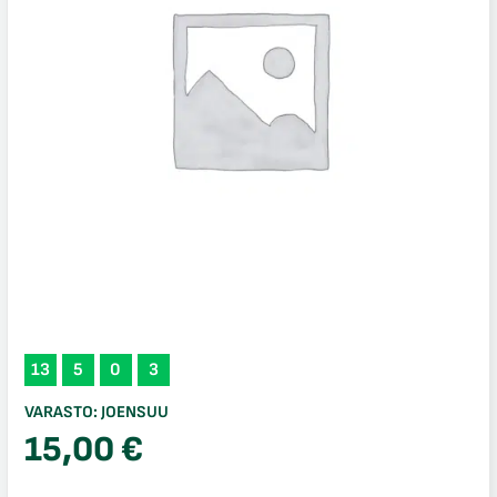
13
5
0
3
VARASTO:
JOENSUU
15,00
€