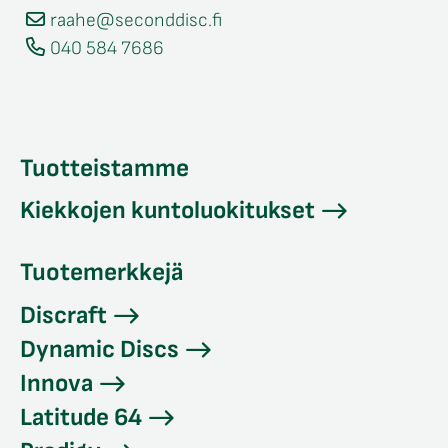
raahe@seconddisc.fi
040 584 7686
Tuotteistamme
Kiekkojen kuntoluokitukset
Tuotemerkkejä
Discraft
Dynamic Discs
Innova
Latitude 64