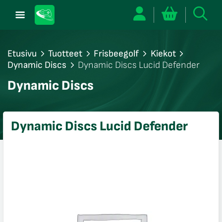
Etusivu
Tuotteet
Frisbeegolf
Kiekot
Dynamic Discs
Dynamic Discs Lucid Defender
/sulje
Dynamic Discs
likko
/sulje
likko
Dynamic Discs Lucid Defender
/sulje
likko