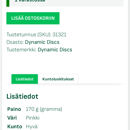
Dynamic
LISÄÄ OSTOSKORIIN
Discs
Lucid
Tuotetunnus (SKU):
31321
Defender
Osasto:
Dynamic Discs
määrä
Tuotemerkki:
Dynamic Discs
Lisätiedot
Kuntoluokitukset
Lisätiedot
Paino
170 g (gramma)
Väri
Pinkki
Kunto
Hyvä