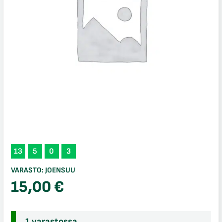
13
5
0
3
VARASTO:
JOENSUU
15,00
€
1 varastossa