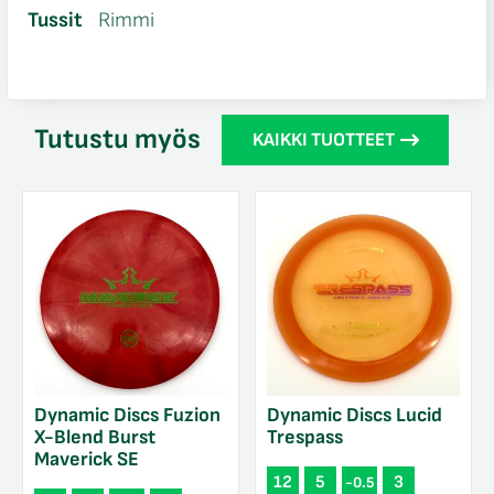
Tussit
Rimmi
Tutustu myös
KAIKKI TUOTTEET
Dynamic Discs Fuzion
Dynamic Discs Lucid
X-Blend Burst
Trespass
Maverick SE
12
5
3
-0.5