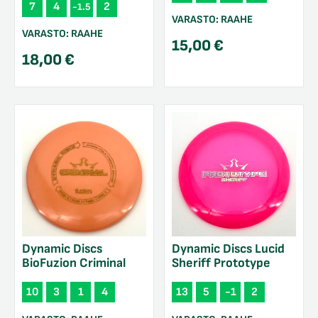
7
4
2
-1.5
VARASTO:
RAAHE
VARASTO:
RAAHE
15,00
€
18,00
€
Dynamic Discs
Dynamic Discs Lucid
BioFuzion Criminal
Sheriff Prototype
10
3
1
4
13
5
-1
2