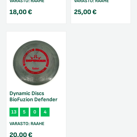
VARASTO:
RAAHE
VARASTO:
RAAHE
18,00
€
25,00
€
Dynamic Discs
BioFuzion Defender
13
5
0
4
VARASTO:
RAAHE
20,00
€