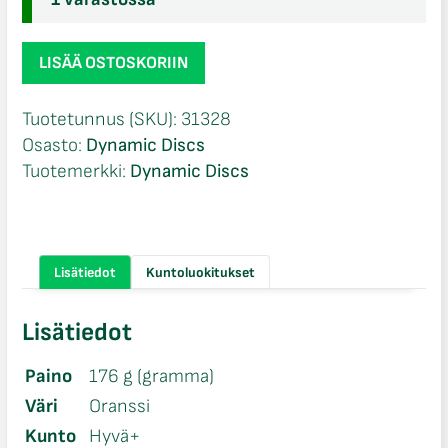
Dynamic
LISÄÄ OSTOSKORIIN
Discs
Lucid
Tuotetunnus (SKU):
31328
Evader
Osasto:
Dynamic Discs
määrä
Tuotemerkki:
Dynamic Discs
Lisätiedot
Kuntoluokitukset
Lisätiedot
Paino
176 g (gramma)
Väri
Oranssi
Kunto
Hyvä+