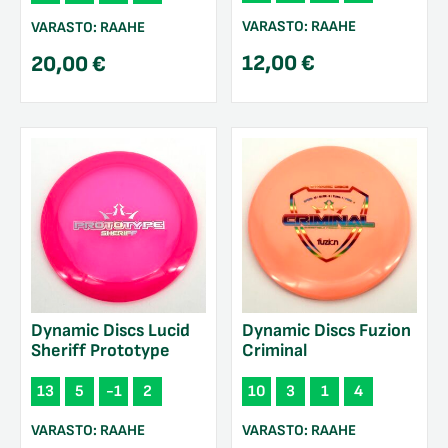
VARASTO:
RAAHE
VARASTO:
RAAHE
12,00
€
20,00
€
Dynamic Discs Lucid
Dynamic Discs Fuzion
Sheriff Prototype
Criminal
13
5
-1
2
10
3
1
4
VARASTO:
RAAHE
VARASTO:
RAAHE