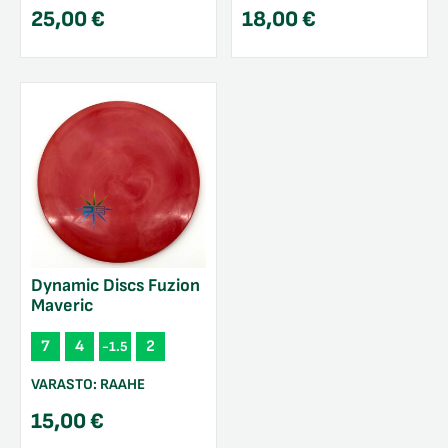
25,00
€
18,00
€
Dynamic Discs Fuzion
Maveric
7
4
2
-1.5
VARASTO:
RAAHE
15,00
€