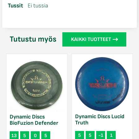
Tussit
Ei tussia
Tutustu myös
KAIKKI TUOTTEET
Dynamic Discs Lucid
Dynamic Discs
Truth
BioFuzion Defender
5
5
-1
1
13
5
0
5