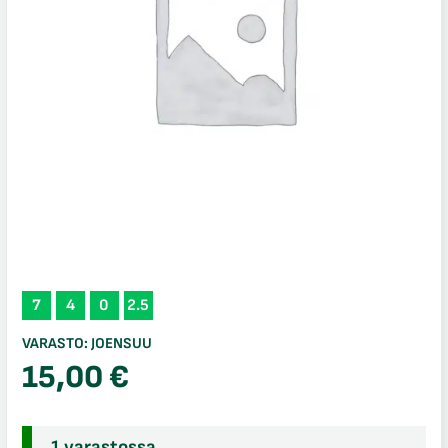
7
4
0
2.5
VARASTO:
JOENSUU
15,00
€
1 varastossa