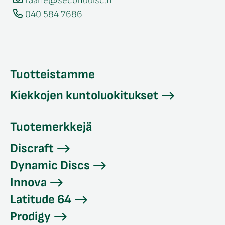
raahe@seconddisc.fi
040 584 7686
Tuotteistamme
Kiekkojen kuntoluokitukset
Tuotemerkkejä
Discraft
Dynamic Discs
Innova
Latitude 64
Prodigy