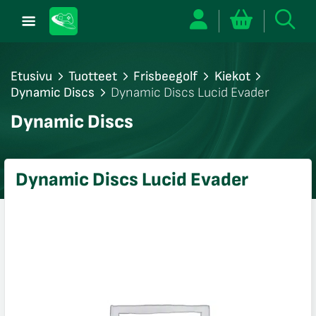
Etusivu
Tuotteet
Frisbeegolf
Kiekot
Dynamic Discs
Dynamic Discs Lucid Evader
/sulje
Dynamic Discs
likko
/sulje
likko
Dynamic Discs Lucid Evader
/sulje
likko