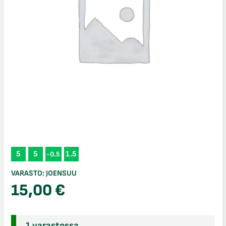
5
5
1.5
-0.5
VARASTO:
JOENSUU
15,00
€
1 varastossa