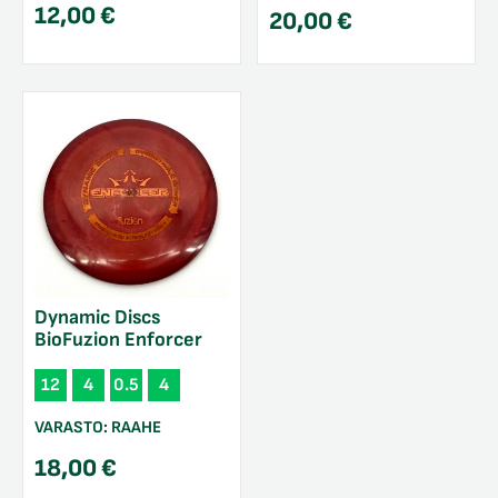
12,00
€
20,00
€
Dynamic Discs
BioFuzion Enforcer
12
4
0.5
4
VARASTO:
RAAHE
18,00
€