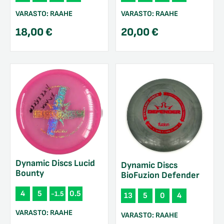
VARASTO:
RAAHE
VARASTO:
RAAHE
18,00
€
20,00
€
Dynamic Discs Lucid
Dynamic Discs
Bounty
BioFuzion Defender
4
5
0.5
-1.5
13
5
0
4
VARASTO:
RAAHE
VARASTO:
RAAHE