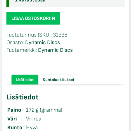
Dynamic
LISÄÄ OSTOSKORIIN
Discs
Lucid
Tuotetunnus (SKU):
31338
Fugitive
Osasto:
Dynamic Discs
määrä
Tuotemerkki:
Dynamic Discs
Lisätiedot
Kuntoluokitukset
Lisätiedot
Paino
172 g (gramma)
Väri
Vihreä
Kunto
Hyvä