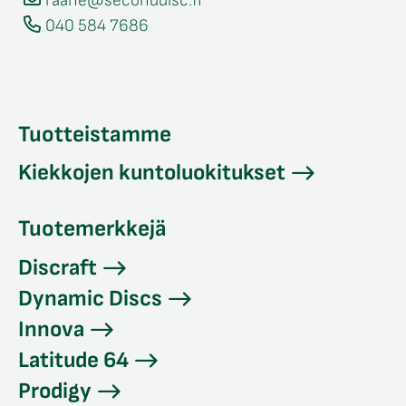
raahe@seconddisc.fi
040 584 7686
Tuotteistamme
Kiekkojen kuntoluokitukset
Tuotemerkkejä
Discraft
Dynamic Discs
Innova
Latitude 64
Prodigy