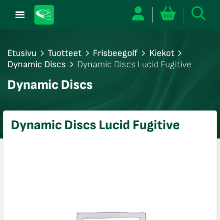
Etusivu
Tuotteet
Frisbeegolf
Kiekot
Dynamic Discs
Dynamic Discs Lucid Fugitive
/sulje
Dynamic Discs
likko
/sulje
likko
Dynamic Discs Lucid Fugitive
/sulje
likko