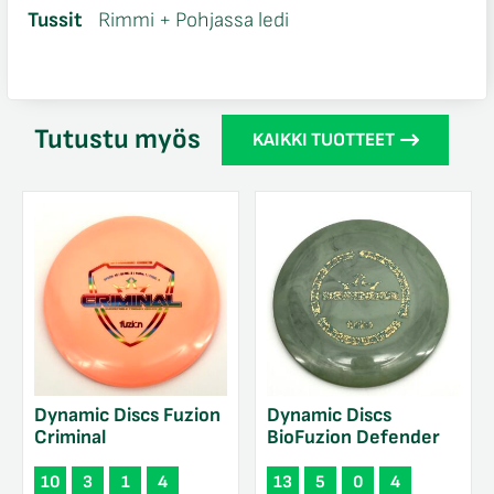
Tussit
Rimmi + Pohjassa ledi
Tutustu myös
KAIKKI TUOTTEET
Dynamic Discs Fuzion
Dynamic Discs
Criminal
BioFuzion Defender
10
3
1
4
13
5
0
4