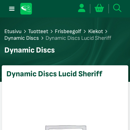
Etusivu
Tuotteet
Frisbeegolf
Kiekot
Dynamic Discs
Dynamic Discs Lucid Sheriff
/sulje
Dynamic Discs
likko
/sulje
likko
Dynamic Discs Lucid Sheriff
/sulje
likko