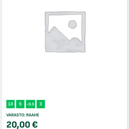
13
5
3
-0.5
VARASTO:
RAAHE
20,00
€