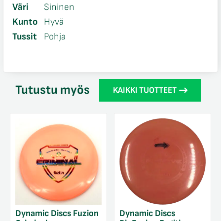
Väri
Sininen
Kunto
Hyvä
Tussit
Pohja
Tutustu myös
KAIKKI TUOTTEET
Dynamic Discs Fuzion
Dynamic Discs