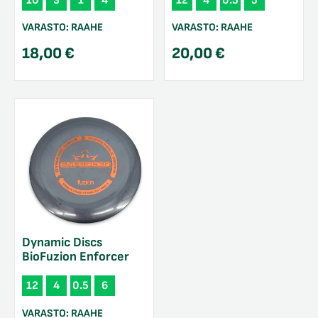
10
3
1
4
12
4
0.5
5
VARASTO:
RAAHE
VARASTO:
RAAHE
18,00
€
20,00
€
Dynamic Discs
BioFuzion Enforcer
12
4
0.5
6
VARASTO:
RAAHE