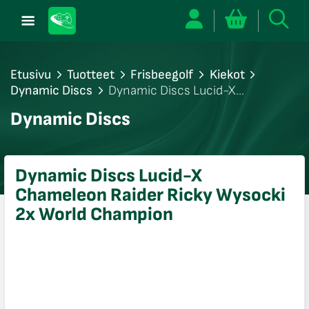
Etusivu
Tuotteet
Frisbeegolf
Kiekot
Dynamic Discs
Dynamic Discs Lucid-X
Chameleon Raider Ricky Wysocki 2x World
/sulje
Dynamic Discs
Champion
likko
/sulje
likko
Dynamic Discs Lucid-X
/sulje
Chameleon Raider Ricky Wysocki
likko
2x World Champion