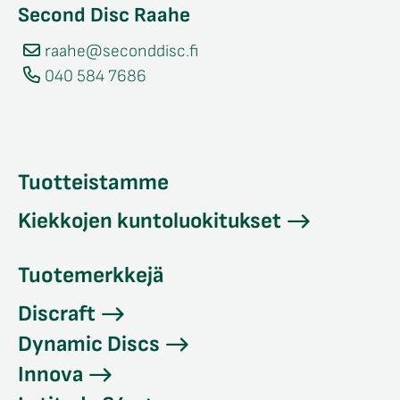
Second Disc Raahe
raahe@seconddisc.fi
040 584 7686
Tuotteistamme
Kiekkojen kuntoluokitukset
Tuotemerkkejä
Discraft
Dynamic Discs
Innova