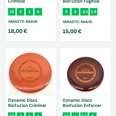
Criminal
BioFuzion Fugitive
10
3
1
4
5
5
1.5
-0.5
VARASTO:
RAAHE
VARASTO:
RAAHE
18,00
€
15,00
€
Dynamic Discs
Dynamic Discs
BioFuzion Criminal
BioFuzion Enforcer