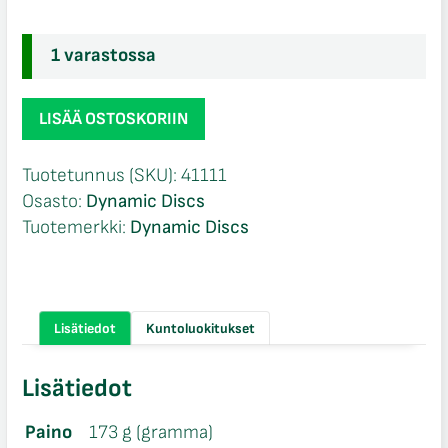
1 varastossa
Dynamic
LISÄÄ OSTOSKORIIN
Discs
Lucid-
Tuotetunnus (SKU):
41111
X
Osasto:
Dynamic Discs
Chameleon
Tuotemerkki:
Dynamic Discs
Raider
Ricky
Wysocki
2x
Lisätiedot
Kuntoluokitukset
World
Champion
Lisätiedot
määrä
Paino
173 g (gramma)