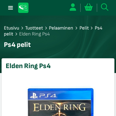
Etusivu
Tuotteet
Pelaaminen
Pelit
Ps4
pelit
Elden Ring Ps4
/sulje
Ps4 pelit
likko
/sulje
likko
Elden Ring Ps4
/sulje
likko