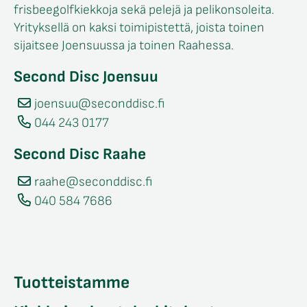
frisbeegolfkiekkoja sekä pelejä ja pelikonsoleita.
Yrityksellä on kaksi toimipistettä, joista toinen
sijaitsee Joensuussa ja toinen Raahessa.
Second Disc Joensuu
joensuu@seconddisc.fi
044 243 0177
Second Disc Raahe
raahe@seconddisc.fi
040 584 7686
Tuotteistamme