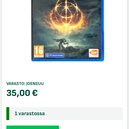
VARASTO:
JOENSUU
35,00
€
1 varastossa
Elden