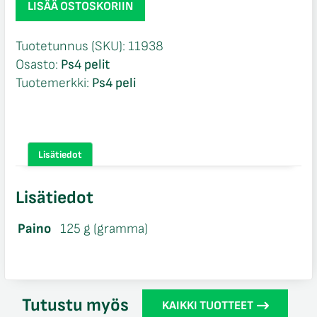
LISÄÄ OSTOSKORIIN
Ring
Ps4
Tuotetunnus (SKU):
11938
määrä
Osasto:
Ps4 pelit
Tuotemerkki:
Ps4 peli
Lisätiedot
Lisätiedot
Paino
125 g (gramma)
Tutustu myös
KAIKKI TUOTTEET