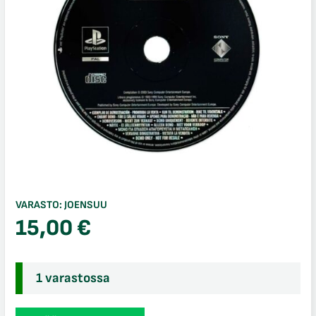
VARASTO:
JOENSUU
15,00
€
1 varastossa
Euro