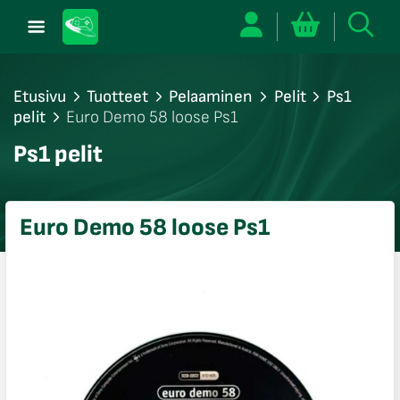
Etusivu
Tuotteet
Pelaaminen
Pelit
Ps1
pelit
Euro Demo 58 loose Ps1
/sulje
Ps1 pelit
likko
/sulje
likko
Euro Demo 58 loose Ps1
/sulje
likko