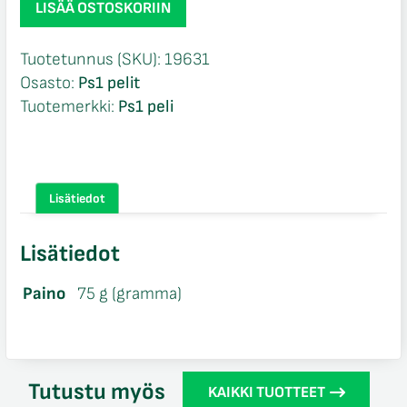
LISÄÄ OSTOSKORIIN
Demo
58
Tuotetunnus (SKU):
19631
loose
Osasto:
Ps1 pelit
Ps1
Tuotemerkki:
Ps1 peli
määrä
Lisätiedot
Lisätiedot
Paino
75 g (gramma)
Tutustu myös
KAIKKI TUOTTEET