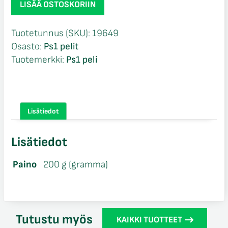
LISÄÄ OSTOSKORIIN
2000
CIB
Tuotetunnus (SKU):
19649
Ps1
Osasto:
Ps1 pelit
määrä
Tuotemerkki:
Ps1 peli
Lisätiedot
Lisätiedot
Paino
200 g (gramma)
Tutustu myös
KAIKKI TUOTTEET