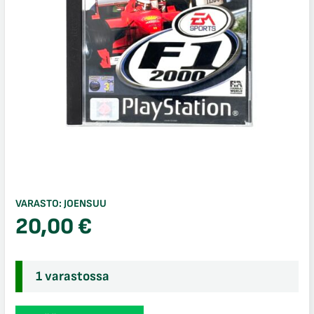
VARASTO:
JOENSUU
20,00
€
1 varastossa
F1