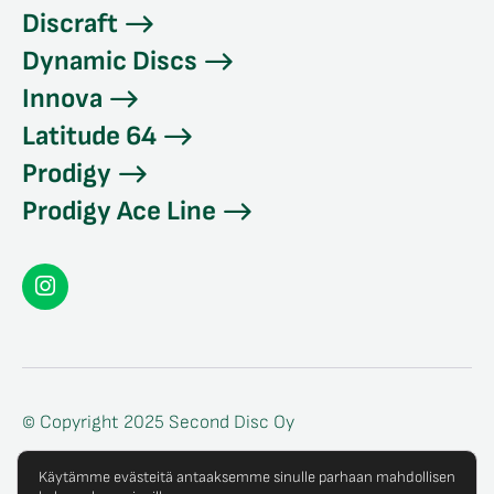
Discraft
Dynamic Discs
Innova
Latitude 64
Prodigy
Prodigy Ace Line
Seconddisc
Instagramissa
© Copyright 2025 Second Disc Oy
Tietosuojaseloste
Käytämme evästeitä antaaksemme sinulle parhaan mahdollisen