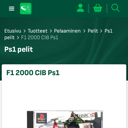
Etusivu
Tuotteet
Pelaaminen
Pelit
Ps1
pelit
F1 2000 CIB Ps1
/sulje
Ps1 pelit
likko
/sulje
likko
F1 2000 CIB Ps1
/sulje
likko