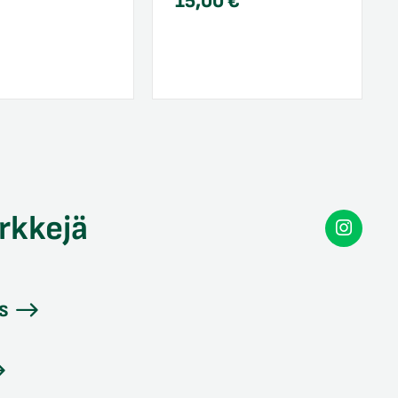
15,00
€
rkkejä
Secon
Instag
s