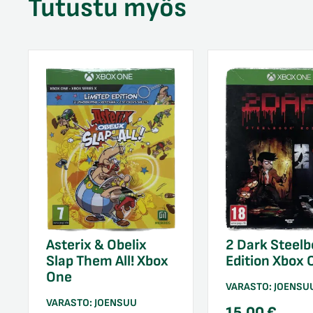
Tutustu myös
Asterix & Obelix
2 Dark Steel
Slap Them All! Xbox
Edition Xbox 
One
VARASTO:
JOENSU
VARASTO:
JOENSUU
15,00
€