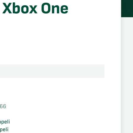
 Xbox One
566
opeli
peli