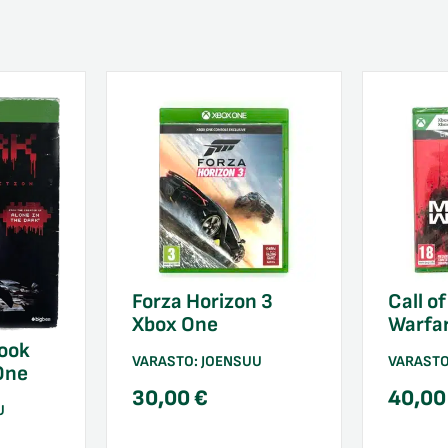
Forza Horizon 3
Call o
Xbox One
Warfa
book
VARASTO:
JOENSUU
VARAST
One
30,00
€
40,0
U