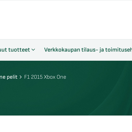
ut tuotteet
Verkkokaupan tilaus- ja toimituse
ne pelit
F1 2015 Xbox One