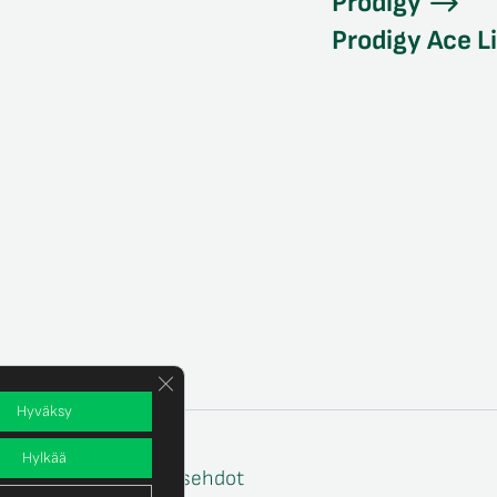
Prodigy
Prodigy Ace L
Sulje evästebanneri
Hyväksy
Hylkää
e
Tilaus- ja toimitusehdot