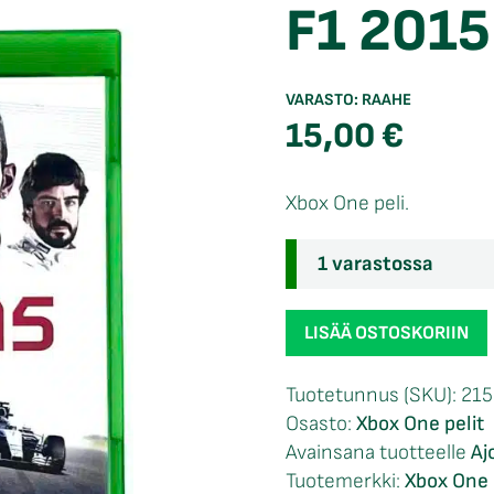
F1 2015
VARASTO:
RAAHE
15,00
€
Xbox One peli.
1 varastossa
F1
LISÄÄ OSTOSKORIIN
2015
Xbox
Tuotetunnus (SKU):
21
One
Osasto:
Xbox One pelit
määrä
Avainsana tuotteelle
Aj
Tuotemerkki:
Xbox One 