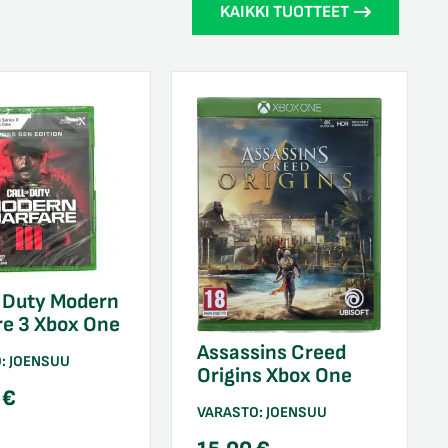
KAIKKI TUOTTEET
f Duty Modern
re 3 Xbox One
Assassins Creed
O:
JOENSUU
Origins Xbox One
0
€
VARASTO:
JOENSUU