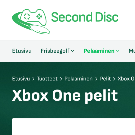
/sulje
Etusivu
Frisbeegolf
Pelaaminen
Mu
likko
/sulje
likko
/sulje
Etusivu
Tuotteet
Pelaaminen
Pelit
Xbox O
likko
Xbox One pelit