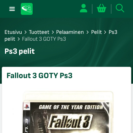
Etusivu
Tuotteet
Pelaaminen
Pelit
Ps3
pelit
Fallout 3 GOTY Ps3
/sulje
Ps3 pelit
likko
/sulje
likko
Fallout 3 GOTY Ps3
/sulje
likko