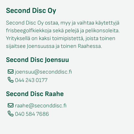
Second Disc Oy
Second Disc Oy ostaa, myy ja vaihtaa käytettyjä
frisbeegolfkiekkoja sekä pelejä ja pelikonsoleita.
Yrityksellä on kaksi toimipistettä, joista toinen
sijaitsee Joensuussa ja toinen Raahessa.
Second Disc Joensuu
joensuu@seconddisc.fi
044 243 0177
Second Disc Raahe
raahe@seconddisc.fi
040 584 7686