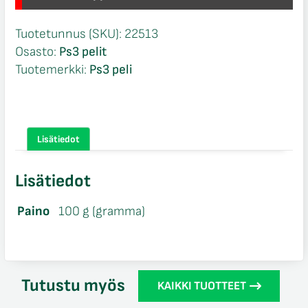
Tuotetunnus (SKU):
22513
Osasto:
Ps3 pelit
Tuotemerkki:
Ps3 peli
Lisätiedot
Lisätiedot
Paino
100 g (gramma)
Tutustu myös
KAIKKI TUOTTEET