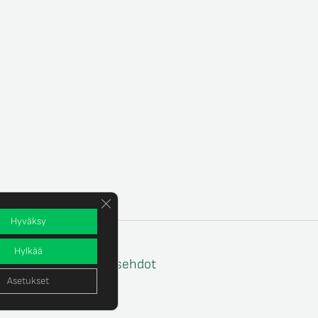
Sulje evästebanneri
Hyväksy
Hylkää
e
Tilaus- ja toimitusehdot
Asetukset