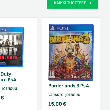
KAIKKI TUOTTEET
f Duty
ard Ps4
Borderlands 3 Ps4
O:
JOENSUU
VARASTO:
JOENSUU
0
€
15,00
€