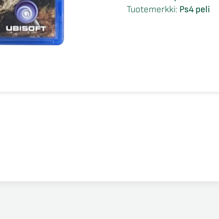
Edition
Tuotemerkki:
Ps4 peli
Ps4
määrä