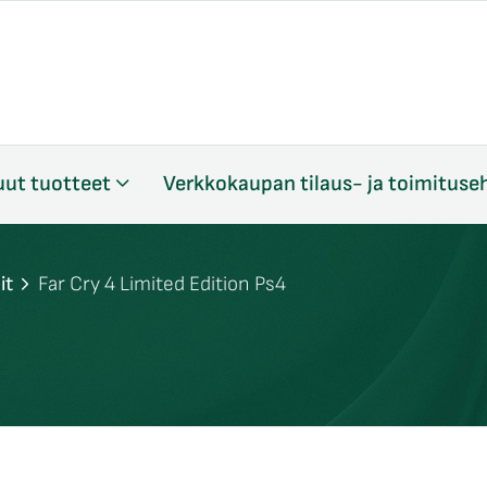
ut tuotteet
Verkkokaupan tilaus- ja toimituse
it
Far Cry 4 Limited Edition Ps4