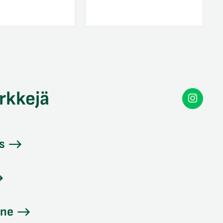
rkkejä
Secon
Instag
s
ine