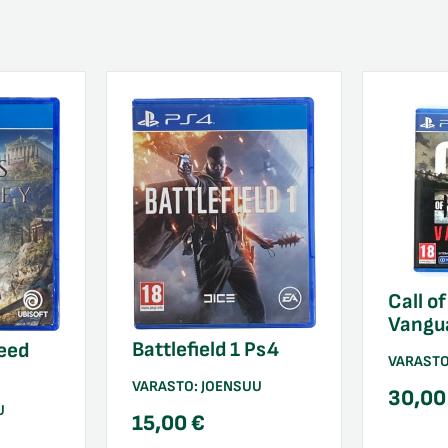
Call o
Vangu
Battlefield 1 Ps4
eed
VARAST
VARASTO:
JOENSUU
30,0
U
15,00
€