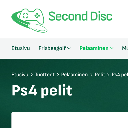
/sulje
Etusivu
Frisbeegolf
Pelaaminen
Mu
likko
/sulje
likko
/sulje
Etusivu
Tuotteet
Pelaaminen
Pelit
Ps4 pel
likko
Ps4 pelit