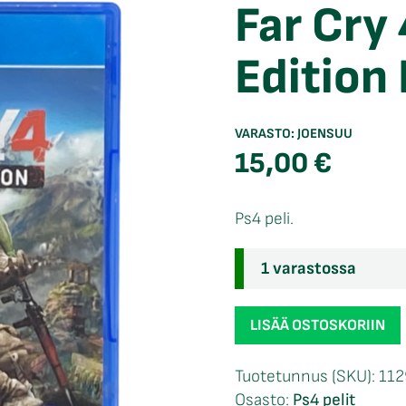
Far Cry
Edition
VARASTO:
JOENSUU
15,00
€
Ps4 peli.
1 varastossa
Far
LISÄÄ OSTOSKORIIN
Cry
4
Tuotetunnus (SKU):
112
Limited
Osasto:
Ps4 pelit