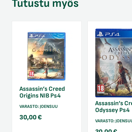
Tutustu myös
Assassin’s Creed
Origins NIB Ps4
Assassin’s Cr
VARASTO:
JOENSUU
Odyssey Ps4
30,00
€
VARASTO:
JOENSU
20,00
€