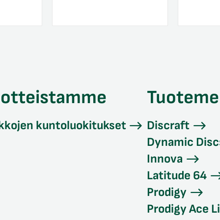
uotteistamme
Tuoteme
kkojen kuntoluokitukset
Discraft
Dynamic Disc
Innova
Latitude 64
Prodigy
Prodigy Ace L