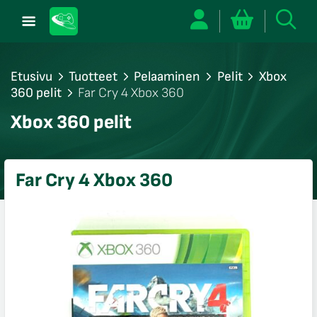
Etusivu
Tuotteet
Pelaaminen
Pelit
Xbox
360 pelit
Far Cry 4 Xbox 360
/sulje
Xbox 360 pelit
likko
/sulje
likko
Far Cry 4 Xbox 360
/sulje
likko