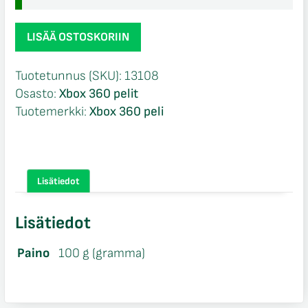
Far
LISÄÄ OSTOSKORIIN
Cry
4
Tuotetunnus (SKU):
13108
Xbox
Osasto:
Xbox 360 pelit
360
Tuotemerkki:
Xbox 360 peli
määrä
Lisätiedot
Lisätiedot
Paino
100 g (gramma)