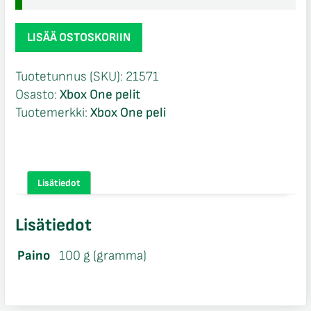
Far
LISÄÄ OSTOSKORIIN
Cry
5
Tuotetunnus (SKU):
21571
Xbox
Osasto:
Xbox One pelit
One
Tuotemerkki:
Xbox One peli
määrä
Lisätiedot
Lisätiedot
Paino
100 g (gramma)