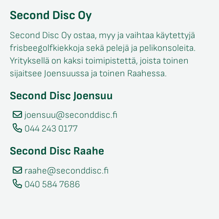
Second Disc Oy
Second Disc Oy ostaa, myy ja vaihtaa käytettyjä
frisbeegolfkiekkoja sekä pelejä ja pelikonsoleita.
Yrityksellä on kaksi toimipistettä, joista toinen
sijaitsee Joensuussa ja toinen Raahessa.
Second Disc Joensuu
joensuu@seconddisc.fi
044 243 0177
Second Disc Raahe
raahe@seconddisc.fi
040 584 7686