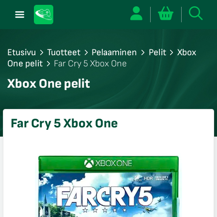
Etusivu
Tuotteet
Pelaaminen
Pelit
Xbox
One pelit
Far Cry 5 Xbox One
/sulje
Xbox One pelit
likko
/sulje
likko
Far Cry 5 Xbox One
/sulje
likko