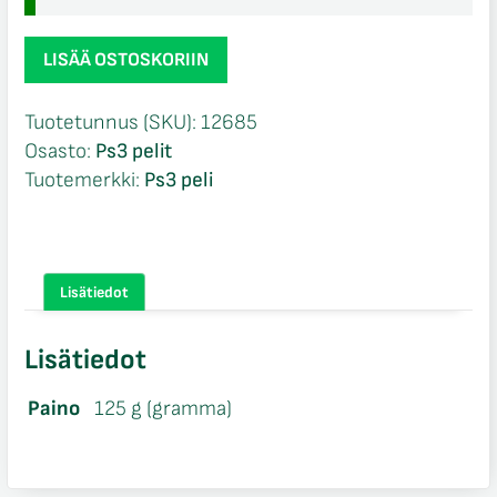
Ferrari
LISÄÄ OSTOSKORIIN
Racing
Legends
Tuotetunnus (SKU):
12685
NIB
Osasto:
Ps3 pelit
Ps3
Tuotemerkki:
Ps3 peli
määrä
Lisätiedot
Lisätiedot
Paino
125 g (gramma)