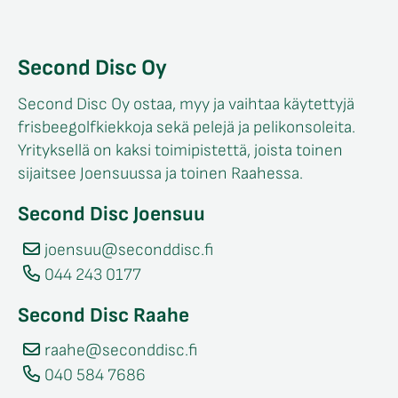
Second Disc Oy
Second Disc Oy ostaa, myy ja vaihtaa käytettyjä
frisbeegolfkiekkoja sekä pelejä ja pelikonsoleita.
Yrityksellä on kaksi toimipistettä, joista toinen
sijaitsee Joensuussa ja toinen Raahessa.
Second Disc Joensuu
joensuu@seconddisc.fi
044 243 0177
Second Disc Raahe
raahe@seconddisc.fi
040 584 7686