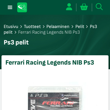
Etusivu
Tuotteet
Pelaaminen
Pelit
Ps3
pelit
Ferrari Racing Legends NIB Ps3
/sulje
Ps3 pelit
likko
/sulje
likko
Ferrari Racing Legends NIB Ps3
/sulje
likko